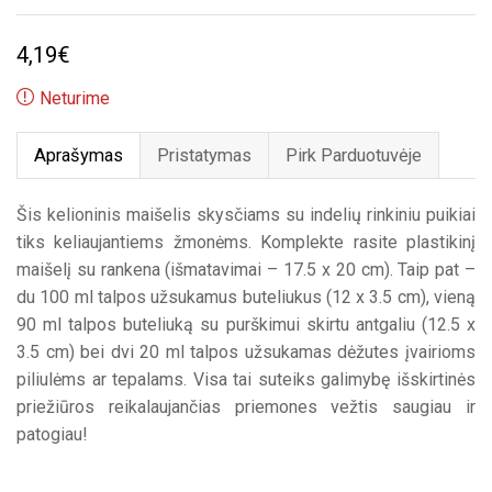
4,19
€
Neturime
Aprašymas
Pristatymas
Pirk Parduotuvėje
Šis kelioninis maišelis skysčiams su indelių rinkiniu puikiai
tiks keliaujantiems žmonėms. Komplekte rasite plastikinį
maišelį su rankena (išmatavimai – 17.5 x 20 cm). Taip pat –
du 100 ml talpos užsukamus buteliukus (12 x 3.5 cm), vieną
90 ml talpos buteliuką su purškimui skirtu antgaliu (12.5 x
3.5 cm) bei dvi 20 ml talpos užsukamas dėžutes įvairioms
piliulėms ar tepalams. Visa tai suteiks galimybę išskirtinės
priežiūros reikalaujančias priemones vežtis saugiau ir
patogiau!