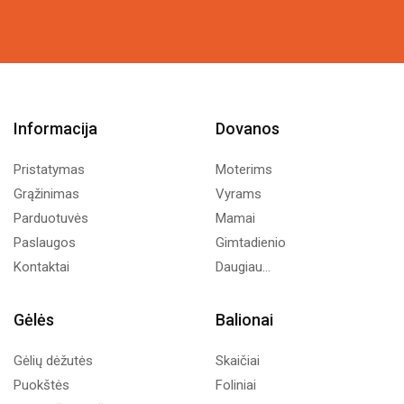
9,49€.
5,00€.
Informacija
Dovanos
Pristatymas
Moterims
Grąžinimas
Vyrams
Parduotuvės
Mamai
Paslaugos
Gimtadienio
Kontaktai
Daugiau...
Gėlės
Balionai
Gėlių dėžutės
Skaičiai
Puokštės
Foliniai