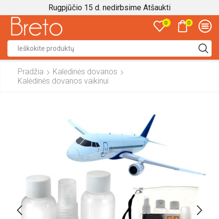
Rugpjūčio 15 d. nedirbsime
Atšaukti
0
0
Search
input
Pradžia
Kalėdinės dovanos
Kalėdinės dovanos vaikinui