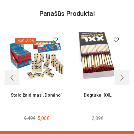
Panašūs Produktai
NUOLAIDA
Stalo žaidimas „Domino“
Degtukai XXL
Original
Current
9,49
€
5,00
€
2,89
€
price
price
was:
is: