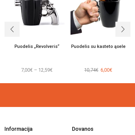
Puodelis „Revolveris“
Puodelis su kasteto ąsele
Price
Original
Current
7,00
€
–
12,59
€
10,74
€
6,00
€
range:
price
price
7,00€
was:
is:
through
10,74€.
6,00€.
12,59€
Informacija
Dovanos