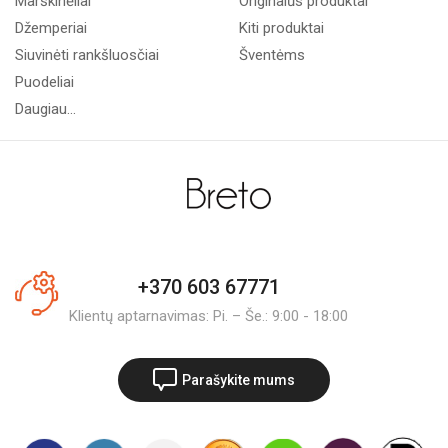
Marškinėliai
Originalūs produktai
Džemperiai
Kiti produktai
Siuvinėti rankšluosčiai
Šventėms
Puodeliai
Daugiau...
+370 603 67771
Klientų aptarnavimas: Pi. – Še.: 9:00 - 18:00
Parašykite mums