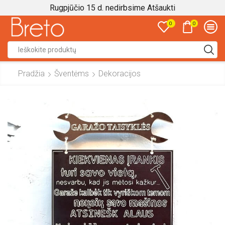
Rugpjūčio 15 d. nedirbsime
Atšaukti
0
0
Search
input
Pradžia
Šventėms
Dekoracijos