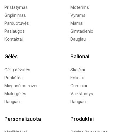
Pristatymas
Moterims
Grąžinimas
Vyrams
Parduotuvės
Mamai
Paslaugos
Gimtadienio
Kontaktai
Daugiau...
Gėlės
Balionai
Gėlių dėžutės
Skaičiai
Puokštės
Foliniai
Miegančios rožės
Guminiai
Muilo gėlės
Vaikštantys
Daugiau...
Daugiau...
Personalizuota
Produktai