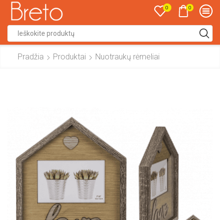
0
0
Search
input
Pradžia
Produktai
Nuotraukų rėmeliai