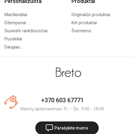
Personalizuota
Produktai
Marškinėliai
Originalūs produktai
Džemperiai
Kiti produktai
Siuvinėti rankšluosčiai
Šventėms
Puodeliai
Daugiau...
+370 603 67771
Klientų aptarnavimas: Pi. – Še.: 9:00 - 18:00
Parašykite mums