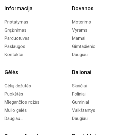
Informacija
Dovanos
Pristatymas
Moterims
Grąžinimas
Vyrams
Parduotuvės
Mamai
Paslaugos
Gimtadienio
Kontaktai
Daugiau...
Gėlės
Balionai
Gėlių dėžutės
Skaičiai
Puokštės
Foliniai
Miegančios rožės
Guminiai
Muilo gėlės
Vaikštantys
Daugiau...
Daugiau...