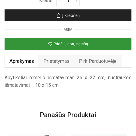
kiekis:
was:
is:
Medinis
10,84€.
5,00€.
Į krepšelį
nuotraukų
rėmelis
ARBA
„Love“
Pridėti į norų sąrašą
Aprašymas
Pristatymas
Pirk Parduotuvėje
Apytiksliai rėmelio išmatavimai: 26 x 22 cm, nuotraukos
išmatavimai – 10 x 15 cm.
Panašūs Produktai