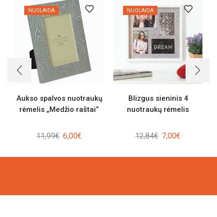
NUOLAIDA
NUOLAIDA
Aukso spalvos nuotraukų
Blizgus sieninis 4
rėmelis „Medžio raštai“
nuotraukų rėmelis
Original
Current
Original
Current
11,99
€
6,00
€
12,84
€
7,00
€
price
price
price
price
was:
is:
was:
is:
11,99€.
6,00€.
12,84€.
7,00€.