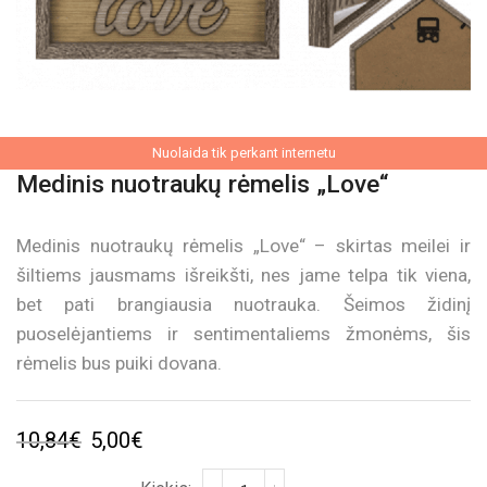
Nuolaida tik perkant internetu
Medinis nuotraukų rėmelis „Love“
Medinis nuotraukų rėmelis „Love“ – skirtas meilei ir
šiltiems jausmams išreikšti, nes jame telpa tik viena,
bet pati brangiausia nuotrauka. Šeimos židinį
puoselėjantiems ir sentimentaliems žmonėms, šis
rėmelis bus puiki dovana.
Original
Current
10,84
€
5,00
€
price
price
produkto