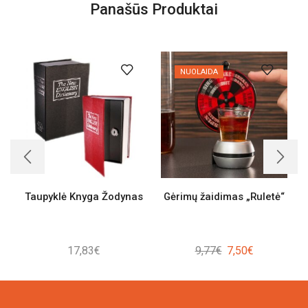
Panašūs Produktai
NUOLAIDA
Taupyklė Knyga Žodynas
Gėrimų žaidimas „Ruletė“
Original
Current
17,83
€
9,77
€
7,50
€
price
price
was:
is:
9,77€.
7,50€.