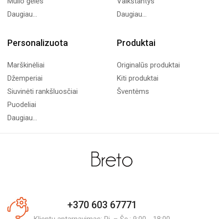
Muilo gėlės
Vaikštantys
Daugiau...
Daugiau...
Personalizuota
Produktai
Marškinėliai
Originalūs produktai
Džemperiai
Kiti produktai
Siuvinėti rankšluosčiai
Šventėms
Puodeliai
Daugiau...
+370 603 67771
Klientų aptarnavimas: Pi. – Še.: 9:00 - 18:00