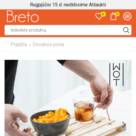
Rugpjūčio 15 d. nedirbsime
Atšaukti
0
0
Search
input
Pradžia
Dovanos porai