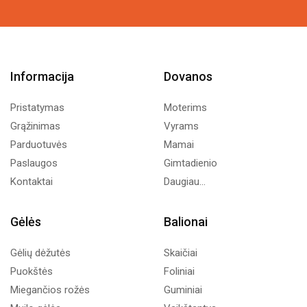
Informacija
Dovanos
Pristatymas
Moterims
Grąžinimas
Vyrams
Parduotuvės
Mamai
Paslaugos
Gimtadienio
Kontaktai
Daugiau...
Gėlės
Balionai
Gėlių dėžutės
Skaičiai
Puokštės
Foliniai
Miegančios rožės
Guminiai