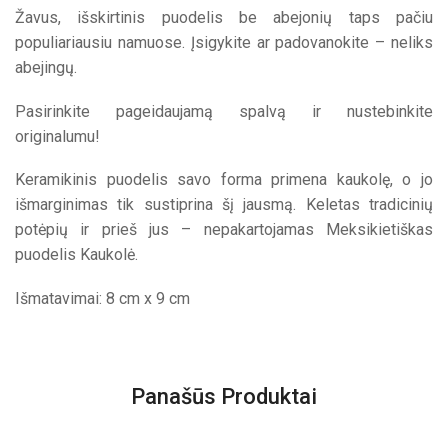
Žavus, išskirtinis puodelis be abejonių taps pačiu
populiariausiu namuose. Įsigykite ar padovanokite – neliks
abejingų.
Pasirinkite pageidaujamą spalvą ir nustebinkite
originalumu!
Keramikinis puodelis savo forma primena kaukolę, o jo
išmarginimas tik sustiprina šį jausmą. Keletas tradicinių
potėpių ir prieš jus – nepakartojamas Meksikietiškas
puodelis Kaukolė.
Išmatavimai: 8 cm x 9 cm
Panašūs Produktai