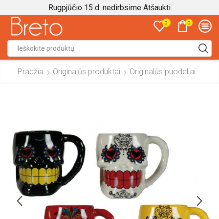
Rugpjūčio 15 d. nedirbsime
Atšaukti
0
0
Search
input
Pradžia
Originalūs produktai
Originalūs puodeliai