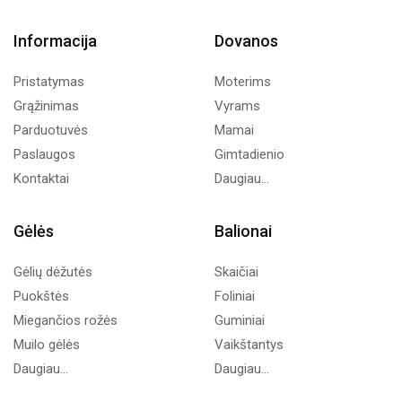
Informacija
Dovanos
Pristatymas
Moterims
Grąžinimas
Vyrams
Parduotuvės
Mamai
Paslaugos
Gimtadienio
Kontaktai
Daugiau...
Gėlės
Balionai
Gėlių dėžutės
Skaičiai
Puokštės
Foliniai
Miegančios rožės
Guminiai
Muilo gėlės
Vaikštantys
Daugiau...
Daugiau...