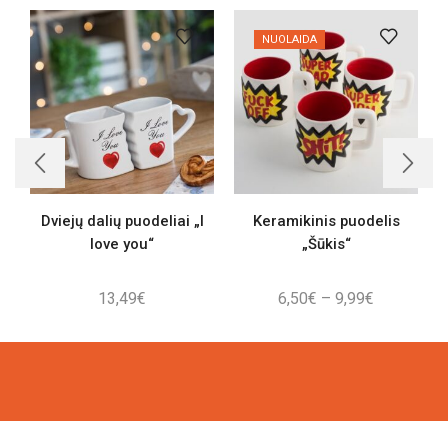
NUOLAIDA
Dviejų dalių puodeliai „I
Keramikinis puodelis
love you“
„Šūkis“
Price
13,49
€
6,50
€
–
9,99
€
range:
6,50€
through
9,99€