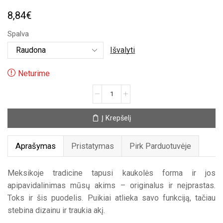
8,84
€
Spalva
Išvalyti
Neturime
produkto
kiekis:
Meksikietiškas
Į Krepšelį
puodelis
Kaukolė
Aprašymas
Pristatymas
Pirk Parduotuvėje
Meksikoje tradicine tapusi kaukolės forma ir jos
apipavidalinimas mūsų akims – originalus ir neįprastas.
Toks ir šis puodelis. Puikiai atlieka savo funkciją, tačiau
stebina dizainu ir traukia akį.