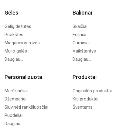
Gėlės
Balionai
Gėlių dėžutės
Skaičiai
Puokštės
Foliniai
Miegančios rožės
Guminiai
Muilo gėlės
Vaikštantys
Daugiau...
Daugiau...
Personalizuota
Produktai
Marškinėliai
Originalūs produktai
Džemperiai
Kiti produktai
Siuvinėti rankšluosčiai
Šventėms
Puodeliai
Daugiau...