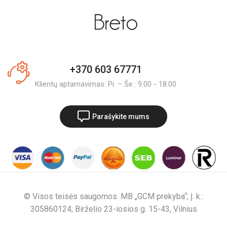
+370 603 67771
Klientų aptarnavimas: Pi. – Še.: 9:00 - 18:00
Parašykite mums
© Visos teisės saugomos. MB „GCM prekyba“; Į. k.:
305860124; Birželio 23-iosios g. 15-43, Vilnius