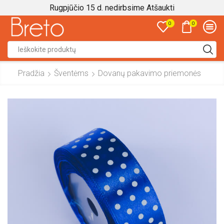
Rugpjūčio 15 d. nedirbsime
Atšaukti
0
0
Search
input
Pradžia
Šventėms
Dovanų pakavimo priemonės