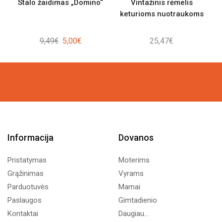
Stalo žaidimas „Domino“
Vintažinis rėmelis
keturioms nuotraukoms
Original
Current
9,49
€
5,00
€
25,47
€
price
price
was:
is:
9,49€.
5,00€.
Informacija
Dovanos
Pristatymas
Moterims
Grąžinimas
Vyrams
Parduotuvės
Mamai
Paslaugos
Gimtadienio
Kontaktai
Daugiau...