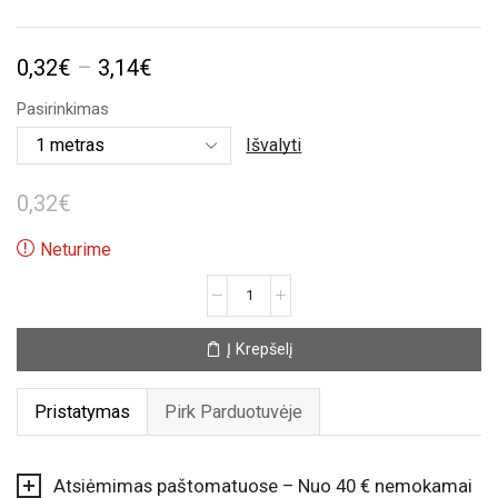
Price
0,32
€
–
3,14
€
range:
Pasirinkimas
0,32€
Išvalyti
through
0,32
€
3,14€
Neturime
produkto
kiekis:
Mėlyna
Į Krepšelį
satino
taškuota
juostelė
Pristatymas
Pirk Parduotuvėje
(25mm)
Atsiėmimas paštomatuose – Nuo 40 € nemokamai