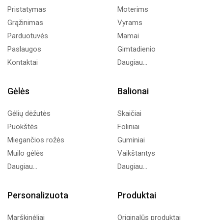
Pristatymas
Moterims
Grąžinimas
Vyrams
Parduotuvės
Mamai
Paslaugos
Gimtadienio
Kontaktai
Daugiau...
Gėlės
Balionai
Gėlių dėžutės
Skaičiai
Puokštės
Foliniai
Miegančios rožės
Guminiai
Muilo gėlės
Vaikštantys
Daugiau...
Daugiau...
Personalizuota
Produktai
Marškinėliai
Originalūs produktai