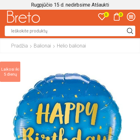
Rugpjūčio 15 d. nedirbsime
Atšaukti
0
0
Search
input
Pradžia
Balionai
Helio balionai
Laikosi iki
5 dienų