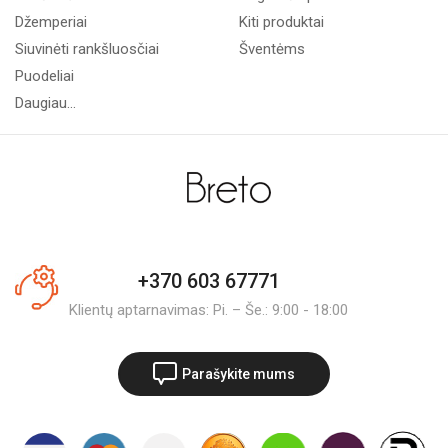
Džemperiai
Kiti produktai
Siuvinėti rankšluosčiai
Šventėms
Puodeliai
Daugiau...
+370 603 67771
Klientų aptarnavimas: Pi. – Še.: 9:00 - 18:00
Parašykite mums