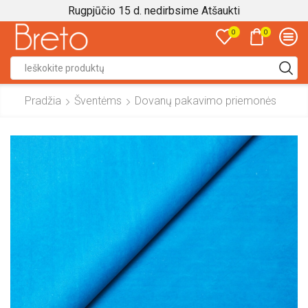
Rugpjūčio 15 d. nedirbsime
Atšaukti
0
0
Search
input
Pradžia
Šventėms
Dovanų pakavimo priemonės