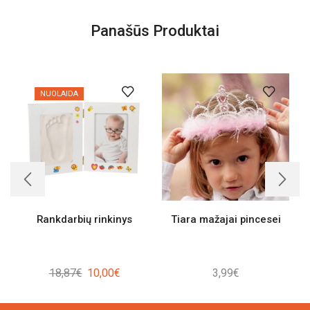
Panašūs Produktai
NUOLAIDA
Rankdarbių rinkinys
Tiara mažajai pincesei
Original
Current
18,87
€
10,00
€
3,99
€
price
price
was:
is: