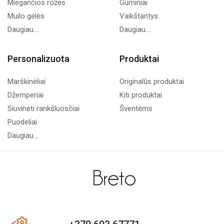
Miegančios rožės
Guminiai
Muilo gėlės
Vaikštantys
Daugiau...
Daugiau...
Personalizuota
Produktai
Marškinėliai
Originalūs produktai
Džemperiai
Kiti produktai
Siuvinėti rankšluosčiai
Šventėms
Puodeliai
Daugiau...