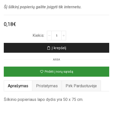
Šį šilkinį popierių galite įsigyti tik internetu.
0,18
€
produkto
kiekis:
Mėlynas
Į krepšelį
šilkinis
popierius
ARBA
Pridėti į norų sąrašą
Aprašymas
Pristatymas
Pirk Parduotuvėje
Šilkinio popieriaus lapo dydis yra 50 x 75 cm.