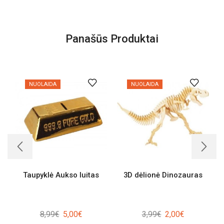
Panašūs Produktai
NUOLAIDA
NUOLAIDA
Taupyklė Aukso luitas
3D dėlionė Dinozauras
Original
Current
Original
Current
8,99
€
5,00
€
3,99
€
2,00
€