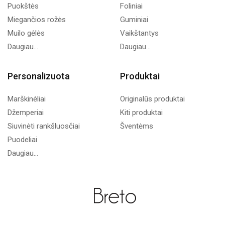
Puokštės
Foliniai
Miegančios rožės
Guminiai
Muilo gėlės
Vaikštantys
Daugiau...
Daugiau...
Personalizuota
Produktai
Marškinėliai
Originalūs produktai
Džemperiai
Kiti produktai
Siuvinėti rankšluosčiai
Šventėms
Puodeliai
Daugiau...