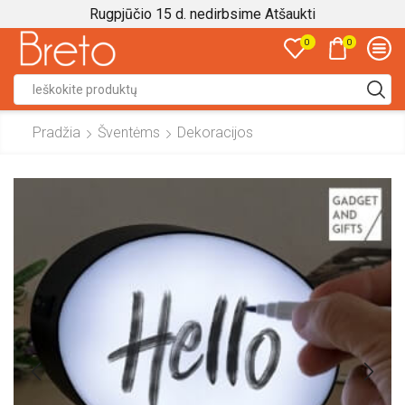
Rugpjūčio 15 d. nedirbsime
Atšaukti
0
0
Search
input
Pradžia
Šventėms
Dekoracijos