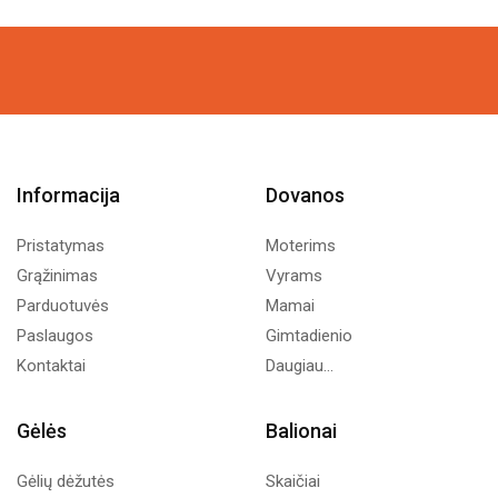
price
price
price
price
was:
is:
was:
is:
8,99€.
5,00€.
3,99€.
2,00€.
Informacija
Dovanos
Pristatymas
Moterims
Grąžinimas
Vyrams
Parduotuvės
Mamai
Paslaugos
Gimtadienio
Kontaktai
Daugiau...
Gėlės
Balionai
Gėlių dėžutės
Skaičiai