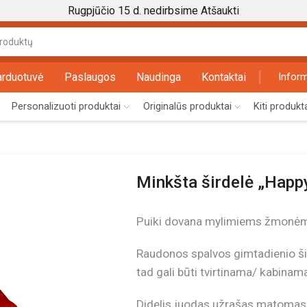
Rugpjūčio 15 d. nedirbsime
Atšaukti
Search
input
arduotuvė
Paslaugos
Naudinga
Kontaktai
Inform
Personalizuoti produktai
Originalūs produktai
Kiti produkt
Minkšta širdelė „Happ
Puiki dovana mylimiems žmonėms,
Raudonos spalvos gimtadienio šir
tad gali būti tvirtinama/ kabinam
Didelis juodas užrašas matomas n