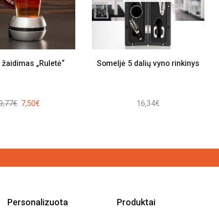
 žaidimas „Ruletė“
Someljė 5 dalių vyno rinkinys
Original
Current
9,77
€
7,50
€
16,34
€
price
price
was:
is:
9,77€.
7,50€.
Personalizuota
Produktai