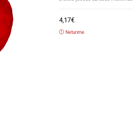
4,17
€
Neturime