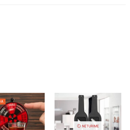
DA
NETURIME