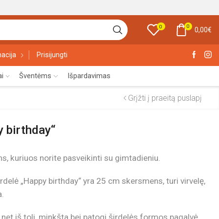
0
0
0,00
€
acija
Prisijungti
ai
Šventėms
Išpardavimas
Grįžti į praeitą puslapį
y birthday“
 kuriuos norite pasveikinti su gimtadieniu.
delė „Happy birthday“ yra 25 cm skersmens, turi virvelę,
a.
et iš toli, minkšta bei patogi širdelės formos pagalvė.