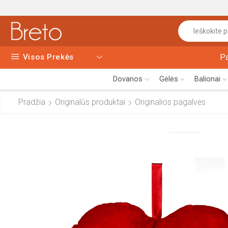
Visos Prekės
P
Dovanos
Gėlės
Balionai
Pradžia
Originalūs produktai
Originalios pagalvės