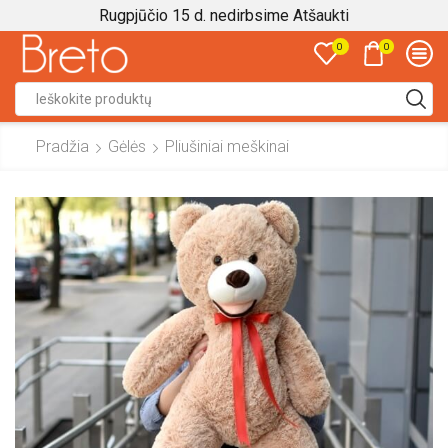
Rugpjūčio 15 d. nedirbsime
Atšaukti
0
0
Search
input
Pradžia
Gėlės
Pliušiniai meškinai