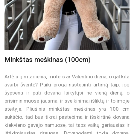
Minkštas meškinas (100cm)
Artėja gimtadienis, moters ar Valentino diena, o gal kita
svarbi šventė? Puiki proga nustebinti artimą taip, jog
šypsena ir pati dovana laikytųsi ne vieną dieną, o
prisiminimuose jausmai ir sveikinimai išliktų ir tolimoje
ateityje. Pliušinis minkštas meškinas yra 100 cm
aukščio, tad bus tikrai pastebima ir išskirtinė dovana
kiekvieno gavėjo namuose, tai taps vaikų geriausias ir
ištikimiausias draugas. Dovanodami tokią dovaną,