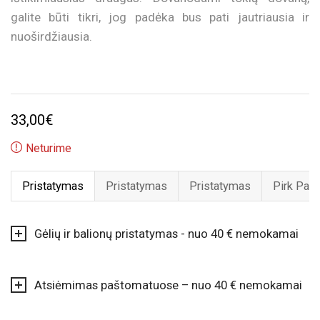
galite būti tikri, jog padėka bus pati jautriausia ir
nuoširdžiausia.
33,00
€
Neturime
Pristatymas
Pristatymas
Pristatymas
Pirk Pard
Gėlių ir balionų pristatymas - nuo 40 € nemokamai
Atsiėmimas paštomatuose – nuo 40 € nemokamai