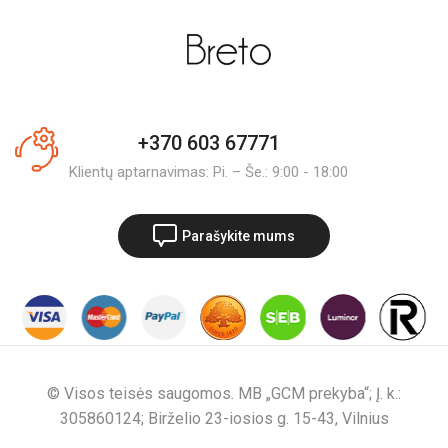
+370 603 67771
Klientų aptarnavimas: Pi. – Še.: 9:00 - 18:00
Parašykite mums
© Visos teisės saugomos. MB „GCM prekyba“; Į. k.:
305860124; Birželio 23-iosios g. 15-43, Vilnius