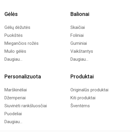
Gėlės
Balionai
Gėlių dėžutės
Skaičiai
Puokštės
Foliniai
Miegančios rožės
Guminiai
Muilo gėlės
Vaikštantys
Daugiau...
Daugiau...
Personalizuota
Produktai
Marškinėliai
Originalūs produktai
Džemperiai
Kiti produktai
Siuvinėti rankšluosčiai
Šventėms
Puodeliai
Daugiau...