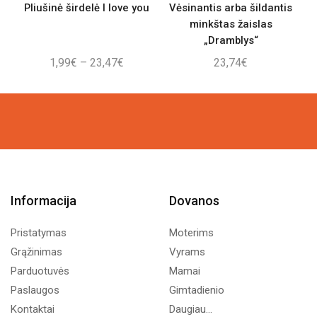
Pliušinė širdelė I love you
Vėsinantis arba šildantis
minkštas žaislas
„Dramblys“
Price
1,99
€
–
23,47
€
23,74
€
range:
1,99€
through
23,47€
Informacija
Dovanos
Pristatymas
Moterims
Grąžinimas
Vyrams
Parduotuvės
Mamai
Paslaugos
Gimtadienio
Kontaktai
Daugiau...