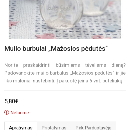
Muilo burbulai „Mažosios pėdutės“
Norite praskaidrinti būsimiems tėveliams dieną?
Padovanokite muilo burbulus „Mažosios pėdutės“ ir jie
liks maloniai nustebinti. Į pakuotę įeina 6 vnt. buteliukų.
5,80
€
Neturime
Aprašymas
Pristatymas
Pirk Parduotuvėje