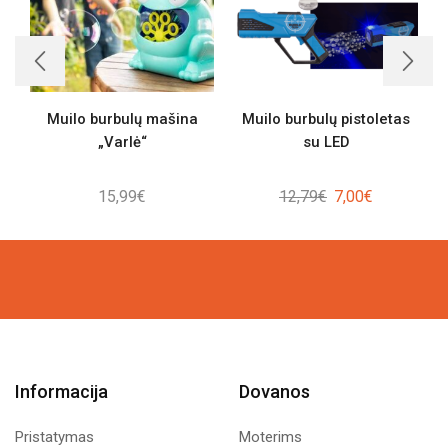
Muilo burbulų mašina
Muilo burbulų pistoletas
„Varlė“
su LED
Original
Current
15,99
€
12,79
€
7,00
€
price
price
was:
is:
12,79€.
7,00€.
Informacija
Dovanos
Pristatymas
Moterims