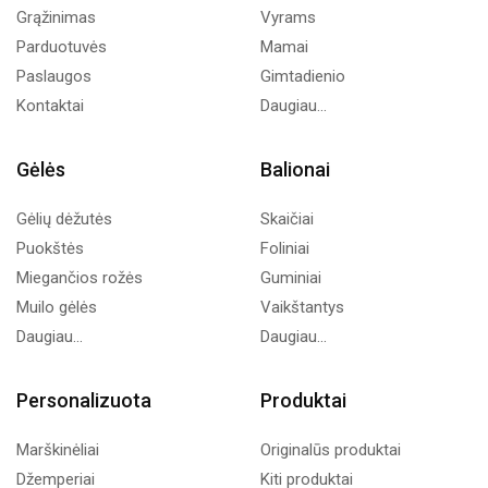
Grąžinimas
Vyrams
Parduotuvės
Mamai
Paslaugos
Gimtadienio
Kontaktai
Daugiau...
Gėlės
Balionai
Gėlių dėžutės
Skaičiai
Puokštės
Foliniai
Miegančios rožės
Guminiai
Muilo gėlės
Vaikštantys
Daugiau...
Daugiau...
Personalizuota
Produktai
Marškinėliai
Originalūs produktai
Džemperiai
Kiti produktai