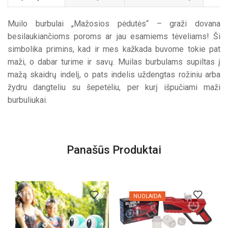
Muilo burbulai „Mažosios pėdutės“ – graži dovana
besilaukiančioms poroms ar jau esamiems tėveliams! Ši
simbolika primins, kad ir mes kažkada buvome tokie pat
maži, o dabar turime ir savų. Muilas burbulams supiltas į
mažą skaidrų indelį, o pats indelis uždengtas rožiniu arba
žydru dangteliu su šepetėliu, per kurį išpučiami maži
burbuliukai.
Panašūs Produktai
NUOLAIDA