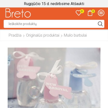
Rugpjūčio 15 d. nedirbsime
Atšaukti
0
0
Search
input
Pradžia
Originalūs produktai
Muilo burbulai