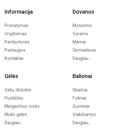
Informacija
Dovanos
Pristatymas
Moterims
Grąžinimas
Vyrams
Parduotuvės
Mamai
Paslaugos
Gimtadienio
Kontaktai
Daugiau...
Gėlės
Balionai
Gėlių dėžutės
Skaičiai
Puokštės
Foliniai
Miegančios rožės
Guminiai
Muilo gėlės
Vaikštantys
Daugiau...
Daugiau...