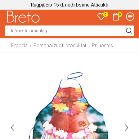
Rugpjūčio 15 d. nedirbsime
Atšaukti
0
0
Search
input
Pradžia
Personalizuoti produktai
Prijuostės