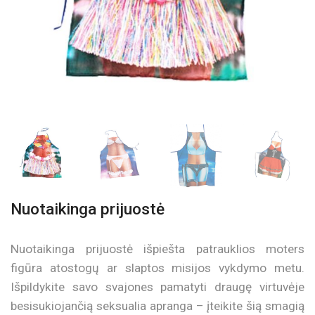
Nuotaikinga prijuostė
Nuotaikinga prijuostė išpiešta patrauklios moters
figūra atostogų ar slaptos misijos vykdymo metu.
Išpildykite savo svajones pamatyti draugę virtuvėje
besisukiojančią seksualia apranga – įteikite šią smagią