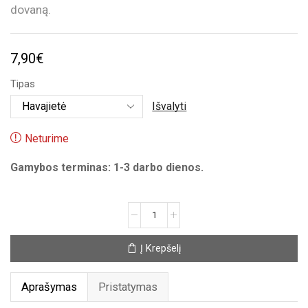
dovaną.
7,90
€
Tipas
Išvalyti
Neturime
Gamybos terminas: 1-3 darbo dienos.
produkto
kiekis:
Nuotaikinga
Į Krepšelį
prijuostė
Aprašymas
Pristatymas