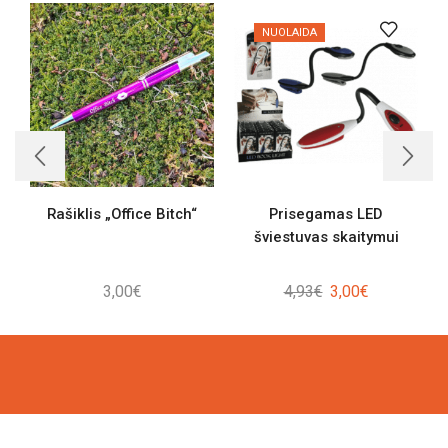
NUOLAIDA
Rašiklis „Office Bitch“
Prisegamas LED
šviestuvas skaitymui
Original
Current
3,00
€
4,93
€
3,00
€
price
price
was:
is:
4,93€.
3,00€.