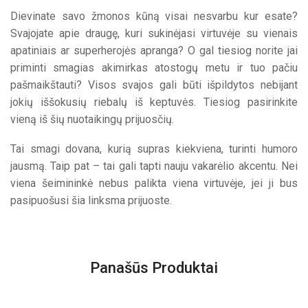
Dievinate savo žmonos kūną visai nesvarbu kur esate?
Svajojate apie draugę, kuri sukinėjasi virtuvėje su vienais
apatiniais ar superherojės apranga? O gal tiesiog norite jai
priminti smagias akimirkas atostogų metu ir tuo pačiu
pašmaikštauti? Visos svajos gali būti išpildytos nebijant
jokių iššokusių riebalų iš keptuvės. Tiesiog pasirinkite
vieną iš šių nuotaikingų prijuosčių.
Tai smagi dovana, kurią supras kiekviena, turinti humoro
jausmą. Taip pat – tai gali tapti nauju vakarėlio akcentu. Nei
viena šeimininkė nebus palikta viena virtuvėje, jei ji bus
pasipuošusi šia linksma prijuoste.
Panašūs Produktai