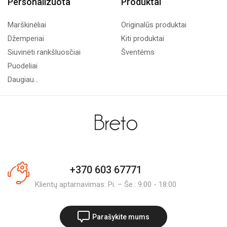
Personalizuota
Produktai
Marškinėliai
Originalūs produktai
Džemperiai
Kiti produktai
Siuvinėti rankšluosčiai
Šventėms
Puodeliai
Daugiau...
+370 603 67771
Klientų aptarnavimas: Pi. – Še.: 9:00 - 18:00
Parašykite mums