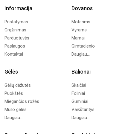
Informacija
Dovanos
Pristatymas
Moterims
Grąžinimas
Vyrams
Parduotuvės
Mamai
Paslaugos
Gimtadienio
Kontaktai
Daugiau...
Gėlės
Balionai
Gėlių dėžutės
Skaičiai
Puokštės
Foliniai
Miegančios rožės
Guminiai
Muilo gėlės
Vaikštantys
Daugiau...
Daugiau...