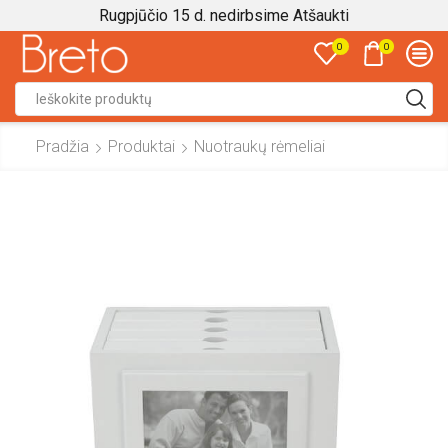
Rugpjūčio 15 d. nedirbsime
Atšaukti
0
0
Search
input
Pradžia
Produktai
Nuotraukų rėmeliai