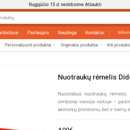
Rugpjūčio 15 d. nedirbsime
Atšaukti
Search
input
arduotuvė
Paslaugos
Naudinga
Kontaktai
Inform
Personalizuoti produktai
Originalūs produktai
Kiti produkt
Nuotraukų rėmelis Did
Nuostabus nuotraukų rėmelis, 
simboliai vienoje vietoje – pado
akimirkų priminimu, bet ir namų i