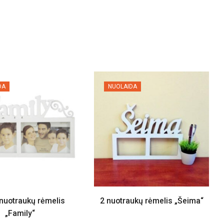
DA
NUOLAIDA
 nuotraukų rėmelis
2 nuotraukų rėmelis „Šeima“
„Family“