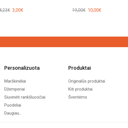
Original
Current
Original
Current
4,23
€
3,00
€
19,00
€
10,00
€
price
price
price
price
was:
is:
was:
is:
4,23€.
3,00€.
19,00€.
10,00€.
Personalizuota
Produktai
Marškinėliai
Originalūs produktai
Džemperiai
Kiti produktai
Siuvinėti rankšluosčiai
Šventėms
Puodeliai
Daugiau...