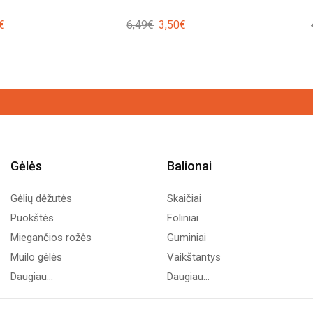
nal
Current
Original
Current
€
6,49
€
3,50
€
price
price
price
is:
was:
is:
4€.
7,00€.
6,49€.
3,50€.
Gėlės
Balionai
Gėlių dėžutės
Skaičiai
Puokštės
Foliniai
Miegančios rožės
Guminiai
Muilo gėlės
Vaikštantys
Daugiau...
Daugiau...