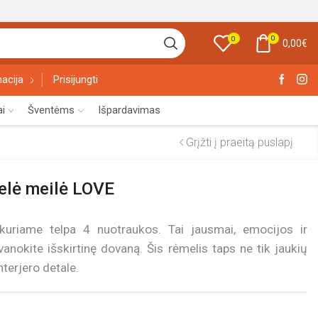
0
0
0,00
€
acija
Prisijungti
ai
Šventėms
Išpardavimas
Grįžti į praeitą puslapį
elė meilė LOVE
kuriame telpa 4 nuotraukos. Tai jausmai, emocijos ir
vanokite išskirtinę dovaną. Šis rėmelis taps ne tik jaukių
nterjero detale.