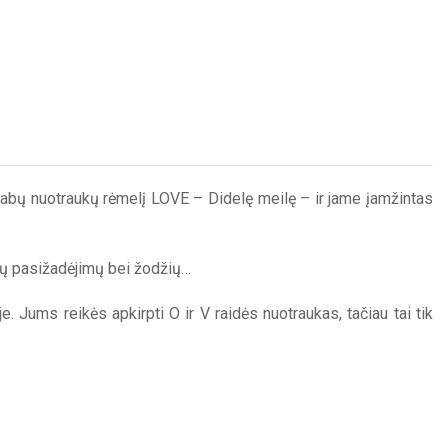
tabų nuotraukų rėmelį LOVE – Didelę meilę – ir jame įamžintas
lių pasižadėjimų bei žodžių…
 Jums reikės apkirpti O ir V raidės nuotraukas, tačiau tai tik