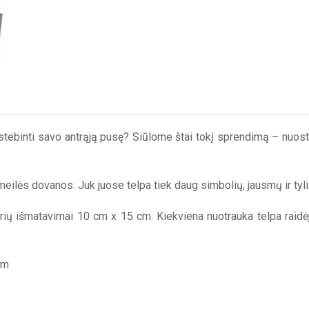
ustebinti savo antrąją pusę? Siūlome štai tokį sprendimą – nuos
meilės dovanos. Juk juose telpa tiek daug simbolių, jausmų ir ty
ų išmatavimai 10 cm x 15 cm. Kiekviena nuotrauka telpa raidėje.
cm