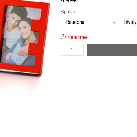
4,99
€
Spalva
Išvaly
Neturime
produkto
kiekis:
Nuotraukų
rėmelis
Didelė
meilė
LOVE