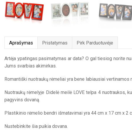
Aprašymas
Pristatymas
Pirk Parduotuvėje
Artėja ypatingas pasimatymas ar data? O gal tiesiog norite n
Jums svarbias akimirkas.
Romantiški nuotraukų rėmeliai yra bene labiausiai vertinamos 
Nuotraukų rėmelyje Didelė meilė LOVE telpa 4 nuotraukos, kuri
pagyvins dovaną.
Plastikinio rėmelio bendri išmatavimai yra 44 cm x 17 cm x 2 
Nustebinkite šia puikia dovana.