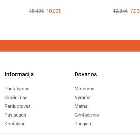
Original
Current
Origi
18,43
€
10,00
€
12,84
€
7,00
price
price
price
was:
is:
was:
18,43€.
10,00€.
12,8
Informacija
Dovanos
Pristatymas
Moterims
Grąžinimas
Vyrams
Parduotuvės
Mamai
Paslaugos
Gimtadienio
Kontaktai
Daugiau...