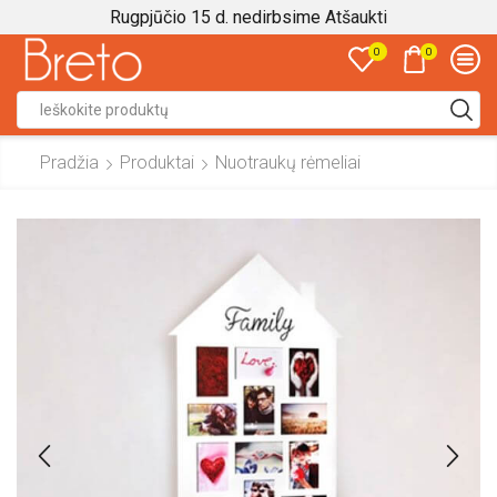
Rugpjūčio 15 d. nedirbsime
Atšaukti
0
0
Search
input
Pradžia
Produktai
Nuotraukų rėmeliai