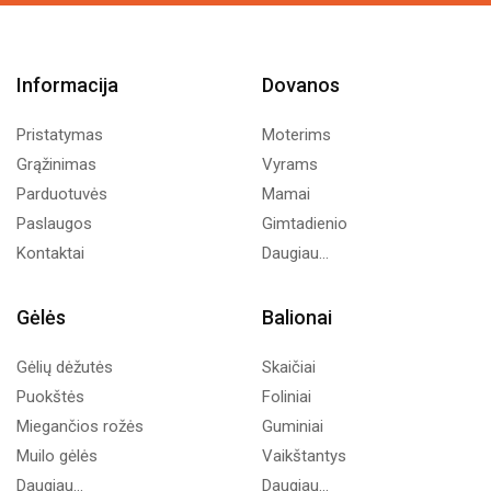
Informacija
Dovanos
Pristatymas
Moterims
Grąžinimas
Vyrams
Parduotuvės
Mamai
Paslaugos
Gimtadienio
Kontaktai
Daugiau...
Gėlės
Balionai
Gėlių dėžutės
Skaičiai
Puokštės
Foliniai
Miegančios rožės
Guminiai
Muilo gėlės
Vaikštantys
Daugiau...
Daugiau...