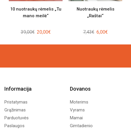
10 nuotraukų rėmelis „Tu
Nuotraukų rėmelis
mano meilė“
„Raštai“
Original
Current
Original
Current
39,00
€
20,00
€
7,43
€
6,00
€
price
price
price
price
was:
is:
was:
is:
39,00€.
20,00€.
7,43€.
6,00€.
Informacija
Dovanos
Pristatymas
Moterims
Grąžinimas
Vyrams
Parduotuvės
Mamai
Paslaugos
Gimtadienio