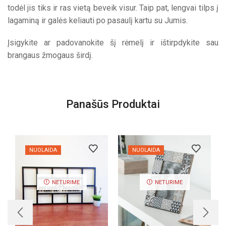
todėl jis tiks ir ras vietą beveik visur. Taip pat, lengvai tilps į
lagaminą ir galės keliauti po pasaulį kartu su Jumis.
Įsigykite ar padovanokite šį rėmelį ir ištirpdykite sau
brangaus žmogaus širdį.
Panašūs Produktai
NUOLAIDA
NUOLAIDA
NETURIME
NETURIME