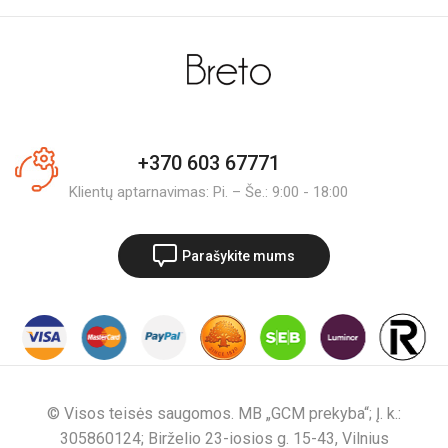
+370 603 67771
Klientų aptarnavimas: Pi. – Še.: 9:00 - 18:00
Parašykite mums
© Visos teisės saugomos. MB „GCM prekyba“; Į. k.:
305860124; Birželio 23-iosios g. 15-43, Vilnius