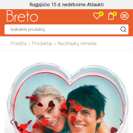
Rugpjūčio 15 d. nedirbsime
Atšaukti
0
0
Search
input
Pradžia
Produktai
Nuotraukų rėmeliai