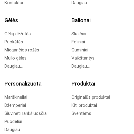
Kontaktai
Daugiau...
Gėlės
Balionai
Gėlių dėžutės
Skaičiai
Puokštės
Foliniai
Miegančios rožės
Guminiai
Muilo gėlės
Vaikštantys
Daugiau...
Daugiau...
Personalizuota
Produktai
Marškinėliai
Originalūs produktai
Džemperiai
Kiti produktai
Siuvinėti rankšluosčiai
Šventėms
Puodeliai
Daugiau...