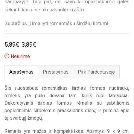
kambaryje. Taip pat, dėl savo kompaktiškumo galės
keliauti kartu net iki pasaulio krašto.
Supurčius jį ima lyti romantišku širdžių lietumi.
Original
Current
5,89
€
3,89
€
price
price
Neturime
was:
is:
Aprašymas
Pristatymas
Pirk Parduotuvėje
5,89€.
3,89€.
Šis nuostabus, romantiškas širdies formos nuotraukų
rėmelis yra puiki dovana tam, kuris rūpi labiausiai.
Dekoratyvinis širdies formos rėmelis su subtiliomis
popierinėmis širdelėmis praskaidrins dieną ir primins apie
tą svarbųjį žmogų.
Rėmelis yra mažas ir kompaktiškas. Apimtys: 9 x 9 cm,