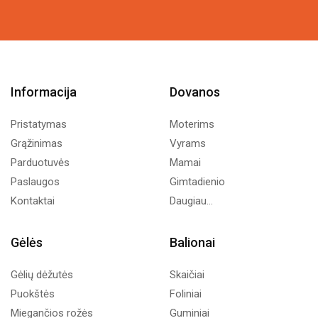
6,74€.
4,00€.
Informacija
Dovanos
Pristatymas
Moterims
Grąžinimas
Vyrams
Parduotuvės
Mamai
Paslaugos
Gimtadienio
Kontaktai
Daugiau...
Gėlės
Balionai
Gėlių dėžutės
Skaičiai
Puokštės
Foliniai
Miegančios rožės
Guminiai