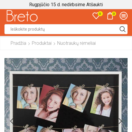
Rugpjūčio 15 d. nedirbsime
Atšaukti
0
0
Search
input
Pradžia
Produktai
Nuotraukų rėmeliai