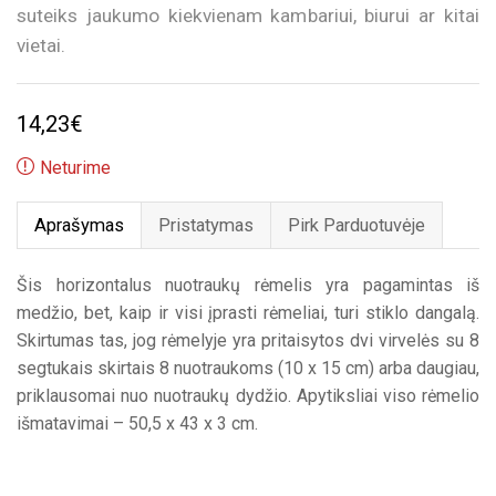
suteiks jaukumo kiekvienam kambariui, biurui ar kitai
vietai.
14,23
€
Neturime
Aprašymas
Pristatymas
Pirk Parduotuvėje
Šis horizontalus nuotraukų rėmelis yra pagamintas iš
medžio, bet, kaip ir visi įprasti rėmeliai, turi stiklo dangalą.
Skirtumas tas, jog rėmelyje yra pritaisytos dvi virvelės su 8
segtukais skirtais 8 nuotraukoms (10 x 15 cm) arba daugiau,
priklausomai nuo nuotraukų dydžio. Apytiksliai viso rėmelio
išmatavimai – 50,5 x 43 x 3 cm.