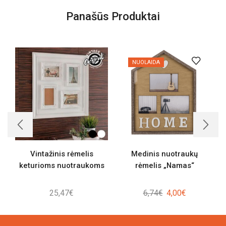
Panašūs Produktai
NUOLAIDA
Vintažinis rėmelis
Medinis nuotraukų
keturioms nuotraukoms
rėmelis „Namas“
Original
Current
25,47
€
6,74
€
4,00
€
price
price
was:
is: