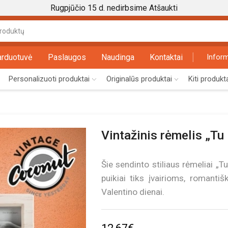
Rugpjūčio 15 d. nedirbsime
Atšaukti
Search
input
arduotuvė
Paslaugos
Naudinga
Kontaktai
Inform
Personalizuoti produktai
Originalūs produktai
Kiti produkt
Vintažinis rėmelis „Tu 
Šie sendinto stiliaus rėmeliai „T
puikiai tiks įvairioms, romant
Valentino dienai.