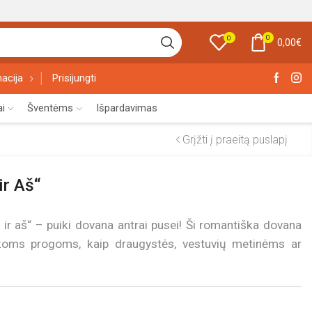
0
0
0,00
€
acija
Prisijungti
ai
Šventėms
Išpardavimas
Grįžti į praeitą puslapį
ir Aš“
u ir aš“ – puiki dovana antrai pusei! Ši romantiška dovana
iškoms progoms, kaip draugystės, vestuvių metinėms ar