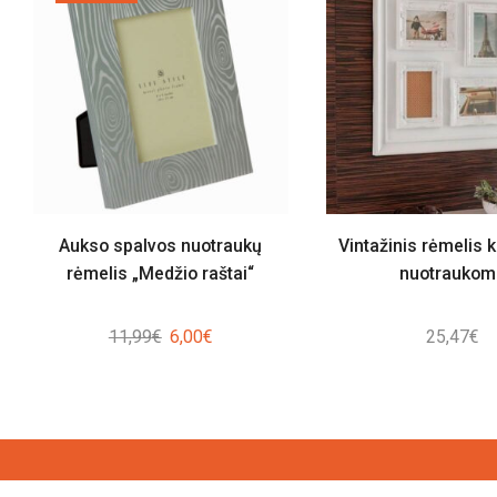
Aukso spalvos nuotraukų
Vintažinis rėmelis 
rėmelis „Medžio raštai“
nuotraukom
Original
Current
11,99
€
6,00
€
25,47
€
price
price
was:
is:
11,99€.
6,00€.