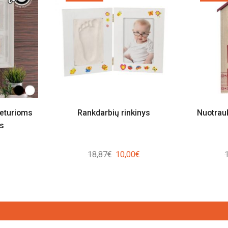
keturioms
Rankdarbių rinkinys
Nuotrau
s
Original
Current
18,87
€
10,00
€
price
price
was:
is:
18,87€.
10,00€.