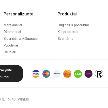
Personalizuota
Produktai
Marškinėliai
Originalūs produktai
Džemperiai
Kiti produktai
Siuvinėti rankšluosčiai
Šventėms
Puodeliai
Daugiau...
rašykite
mums
g. 15-43, Vilnius