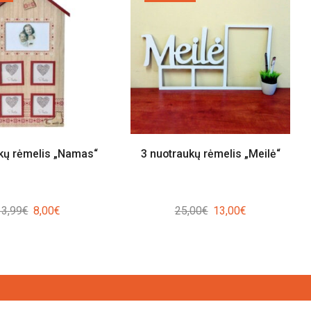
kų rėmelis „Namas“
3 nuotraukų rėmelis „Meilė“
Original
Current
Original
Current
13,99
€
8,00
€
25,00
€
13,00
€
price
price
price
price
was:
is:
was:
is:
13,99€.
8,00€.
25,00€.
13,00€.