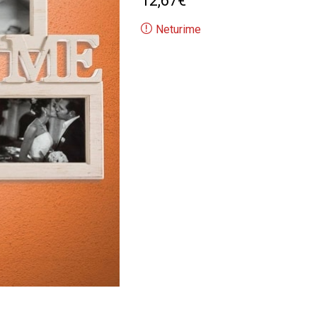
12,67
€
Neturime