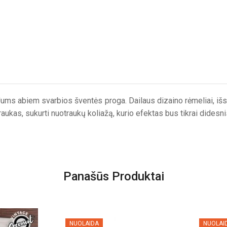
Jums abiem svarbios šventės proga. Dailaus dizaino rėmeliai, išs
traukas, sukurti nuotraukų koliažą, kurio efektas bus tikrai dides
Panašūs Produktai
NUOLAIDA
NUOLAI