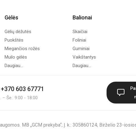
Gėlės
Balionai
Gėlių dėžutės
Skaičiai
Puokštės
Foliniai
Miegančios rožės
Guminiai
Muilo gėlės
Vaikštantys
Daugiau...
Daugiau...
+370 603 67771
Pa
 – Še.: 9:00 - 18:00
augomos. MB „GCM prekyba“; Į. k.: 305860124; Birželio 23-iosios 