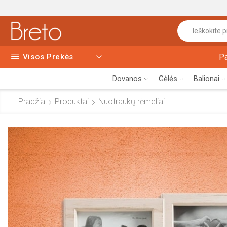
Visos Prekės
P
Dovanos
Gėlės
Balionai
Pradžia
Produktai
Nuotraukų rėmeliai