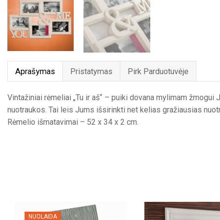
Aprašymas
Pristatymas
Pirk Parduotuvėje
Vintažiniai rėmeliai „Tu ir aš“ – puiki dovana mylimam žmogui 
nuotraukos. Tai leis Jums išsirinkti net kelias gražiausias nuo
Rėmelio išmatavimai – 52 x 34 x 2 cm.
NUOLAIDA