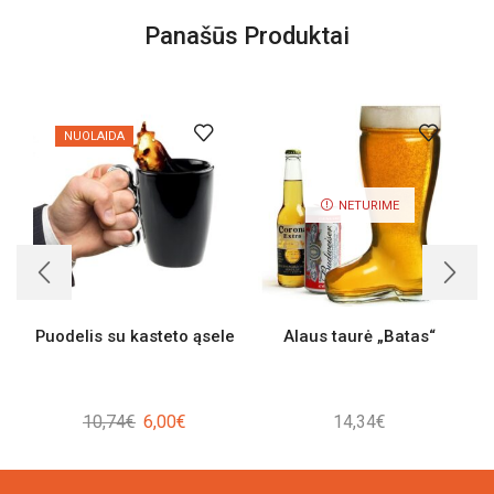
Panašūs Produktai
NUOLAIDA
NETURIME
Puodelis su kasteto ąsele
Alaus taurė „Batas“
Original
Current
10,74
€
6,00
€
14,34
€
price
price
was:
is: