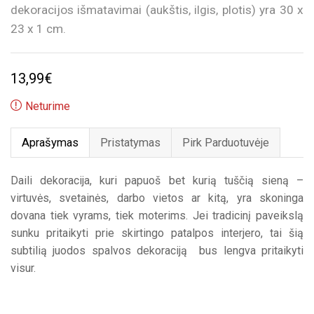
dekoracijos išmatavimai (aukštis, ilgis, plotis) yra 30 x
23 x 1 cm.
13,99
€
Neturime
Aprašymas
Pristatymas
Pirk Parduotuvėje
Daili dekoracija, kuri papuoš bet kurią tuščią sieną –
virtuvės, svetainės, darbo vietos ar kitą, yra skoninga
dovana tiek vyrams, tiek moterims. Jei tradicinį paveikslą
sunku pritaikyti prie skirtingo patalpos interjero, tai šią
subtilią juodos spalvos dekoraciją bus lengva pritaikyti
visur.