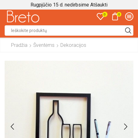
Rugpjūčio 15 d. nedirbsime
Atšaukti
0
0
Search
input
Pradžia
Šventėms
Dekoracijos