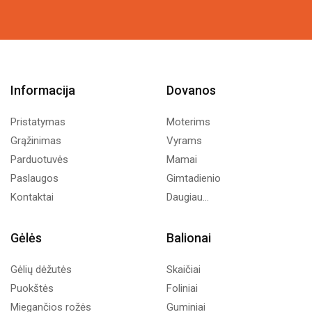
10,74€.
6,00€.
Informacija
Dovanos
Pristatymas
Moterims
Grąžinimas
Vyrams
Parduotuvės
Mamai
Paslaugos
Gimtadienio
Kontaktai
Daugiau...
Gėlės
Balionai
Gėlių dėžutės
Skaičiai
Puokštės
Foliniai
Miegančios rožės
Guminiai