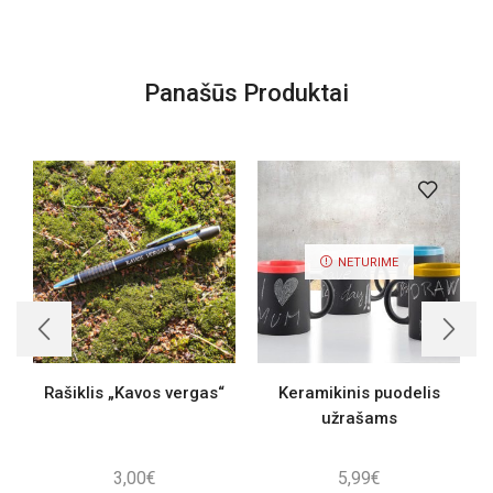
Panašūs Produktai
NETURIME
Rašiklis „Kavos vergas“
Keramikinis puodelis
R
užrašams
3,00
€
5,99
€