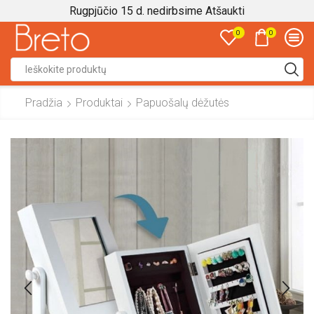
Rugpjūčio 15 d. nedirbsime
Atšaukti
0
0
Search
input
Pradžia
Produktai
Papuošalų dėžutės