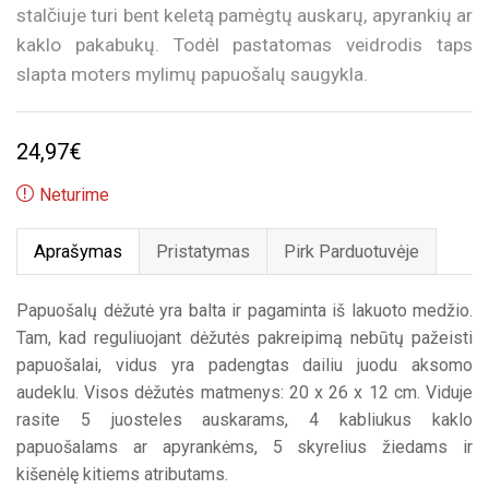
stalčiuje turi bent keletą pamėgtų auskarų, apyrankių ar
kaklo pakabukų. Todėl pastatomas veidrodis taps
slapta moters mylimų papuošalų saugykla.
24,97
€
Neturime
Aprašymas
Pristatymas
Pirk Parduotuvėje
Papuošalų dėžutė yra balta ir pagaminta iš lakuoto medžio.
Tam, kad reguliuojant dėžutės pakreipimą nebūtų pažeisti
papuošalai, vidus yra padengtas dailiu juodu aksomo
audeklu. Visos dėžutės matmenys: 20 x 26 x 12 cm. Viduje
rasite 5 juosteles auskarams, 4 kabliukus kaklo
papuošalams ar apyrankėms, 5 skyrelius žiedams ir
kišenėlę kitiems atributams.