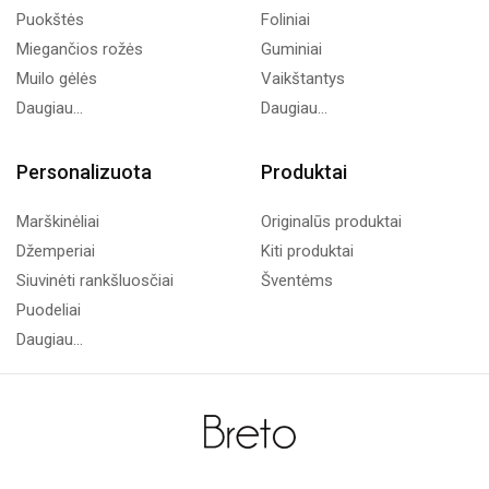
Puokštės
Foliniai
Miegančios rožės
Guminiai
Muilo gėlės
Vaikštantys
Daugiau...
Daugiau...
Personalizuota
Produktai
Marškinėliai
Originalūs produktai
Džemperiai
Kiti produktai
Siuvinėti rankšluosčiai
Šventėms
Puodeliai
Daugiau...