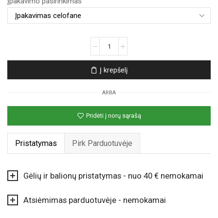
Įpakavimo pasirinkimas
produkto
kiekis:
Pastelinių
Į krepšelį
spalvų
gėlių
ARBA
puokštė
Pridėti į norų sąrašą
Pristatymas
Pirk Parduotuvėje
Gėlių ir balionų pristatymas - nuo 40 € nemokamai
Atsiėmimas parduotuvėje - nemokamai