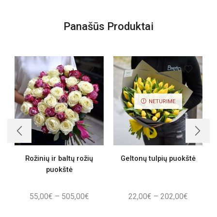
Panašūs Produktai
NETURIME
Rožinių ir baltų rožių
Geltonų tulpių puokštė
puokštė
Price
Price
55,00
€
–
505,00
€
22,00
€
–
202,00
€
range:
range: