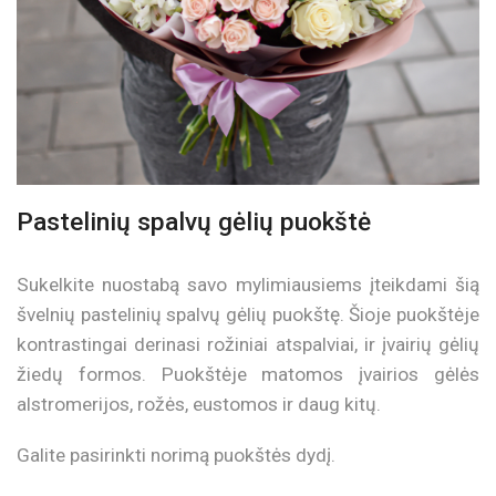
Pastelinių spalvų gėlių puokštė
Sukelkite nuostabą savo mylimiausiems įteikdami šią
švelnių pastelinių spalvų gėlių puokštę. Šioje puokštėje
kontrastingai derinasi rožiniai atspalviai, ir įvairių gėlių
žiedų formos. Puokštėje matomos įvairios gėlės
alstromerijos, rožės, eustomos ir daug kitų.
Galite pasirinkti norimą puokštės dydį.