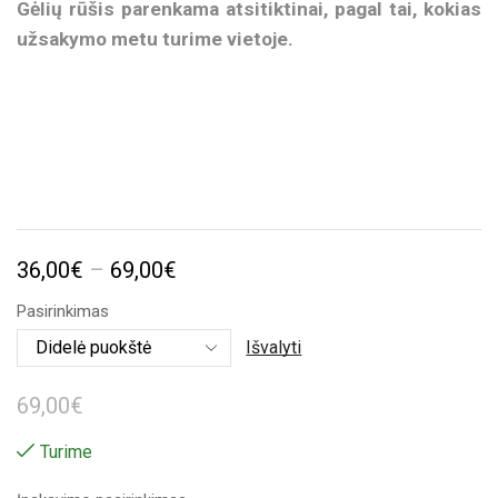
Gėlių rūšis parenkama atsitiktinai, pagal tai, kokias
užsakymo metu turime vietoje.
Price
36,00
€
–
69,00
€
range:
Pasirinkimas
36,00€
Išvalyti
through
69,00
€
69,00€
Turime