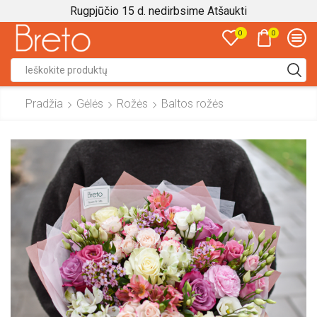
Rugpjūčio 15 d. nedirbsime
Atšaukti
0
0
Search
input
Pradžia
Gėlės
Rožės
Baltos rožės