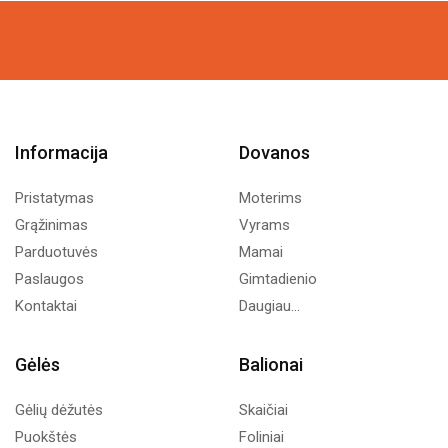
55,00€
22,00€
through
through
505,00€
202,00€
Informacija
Dovanos
Pristatymas
Moterims
Grąžinimas
Vyrams
Parduotuvės
Mamai
Paslaugos
Gimtadienio
Kontaktai
Daugiau...
Gėlės
Balionai
Gėlių dėžutės
Skaičiai
Puokštės
Foliniai