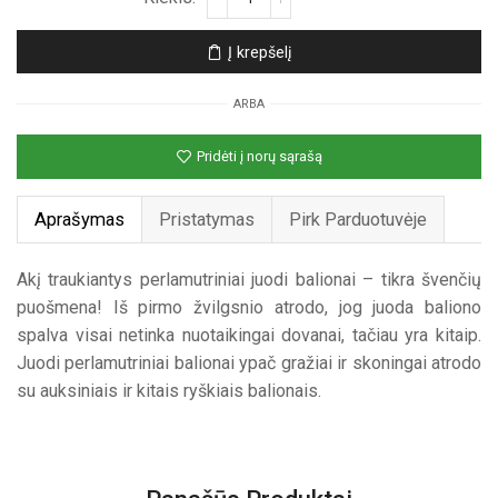
kiekis:
Perlamutrinis
Į krepšelį
juodas
nepripūstas
ARBA
balionas
Pridėti į norų sąrašą
Aprašymas
Pristatymas
Pirk Parduotuvėje
Akį traukiantys perlamutriniai juodi balionai – tikra švenčių
puošmena! Iš pirmo žvilgsnio atrodo, jog juoda baliono
spalva visai netinka nuotaikingai dovanai, tačiau yra kitaip.
Juodi perlamutriniai balionai ypač gražiai ir skoningai atrodo
su auksiniais ir kitais ryškiais balionais.