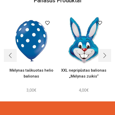
Panašūs Produktai
Mėlynas taškuotas helio
XXL nepripūstas balionas
balionas
„Mėlynas zuikis“
3,00
€
4,00
€