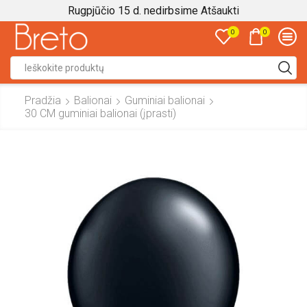
Rugpjūčio 15 d. nedirbsime
Atšaukti
0
0
Search
input
Pradžia
Balionai
Guminiai balionai
30 CM guminiai balionai (įprasti)