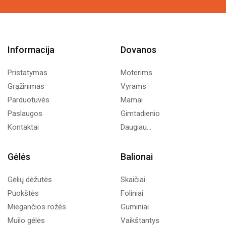
Informacija
Dovanos
Pristatymas
Moterims
Grąžinimas
Vyrams
Parduotuvės
Mamai
Paslaugos
Gimtadienio
Kontaktai
Daugiau...
Gėlės
Balionai
Gėlių dėžutės
Skaičiai
Puokštės
Foliniai
Miegančios rožės
Guminiai
Muilo gėlės
Vaikštantys