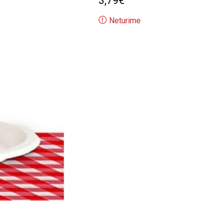
3,79
€
Neturime