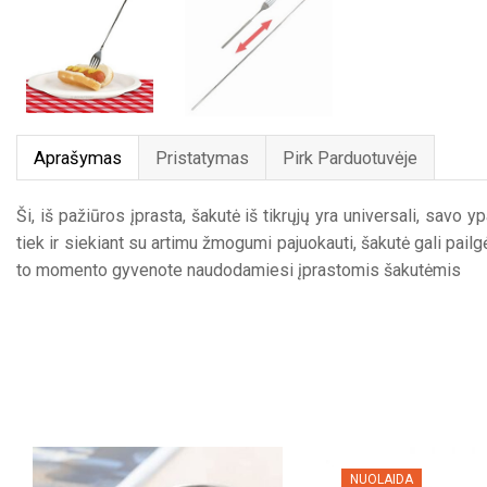
Aprašymas
Pristatymas
Pirk Parduotuvėje
Ši, iš pažiūros įprasta, šakutė iš tikrųjų yra universali, savo 
tiek ir siekiant su artimu žmogumi pajuokauti, šakutė gali pail
to momento gyvenote naudodamiesi įprastomis šakutėmis
NUOLAIDA