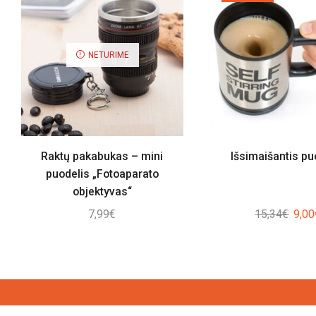
NETURIME
Raktų pakabukas – mini
Išsimaišantis pu
puodelis „Fotoaparato
objektyvas“
Origi
7,99
€
15,34
€
9,00
price
was:
15,3