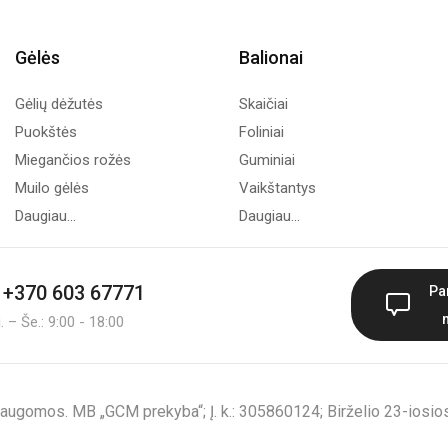
Gėlės
Balionai
Gėlių dėžutės
Skaičiai
Puokštės
Foliniai
Miegančios rožės
Guminiai
Muilo gėlės
Vaikštantys
Daugiau...
Daugiau...
+370 603 67771
Pa
 – Še.: 9:00 - 18:00
augomos. MB „GCM prekyba“; Į. k.: 305860124; Birželio 23-iosios 