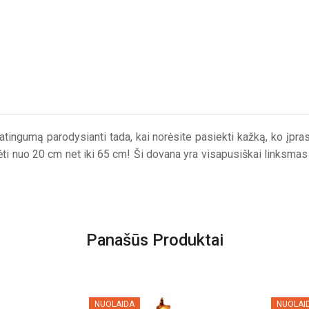
ypatingumą parodysianti tada, kai norėsite pasiekti kažką, ko įpra
gėti nuo 20 cm net iki 65 cm! Ši dovana yra visapusiškai linksmas 
Panašūs Produktai
NUOLAIDA
NUOLAI