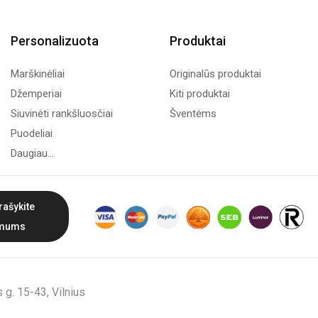
Personalizuota
Produktai
Marškinėliai
Originalūs produktai
Džemperiai
Kiti produktai
Siuvinėti rankšluosčiai
Šventėms
Puodeliai
Daugiau...
rašykite
mums
g. 15-43, Vilnius