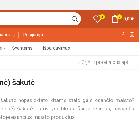
0
0
0,00
€
acija
Prisijungti
ai
Šventėms
Išpardavimas
Grįžti į praeitą puslapį
nė) šakutė
su šakute nepasiekiate kitame stalo gale esančio maisto?
opinė) šakutė Jums yra tikras išsigelbėjimas, leisiantis
vietoje esančius maisto produktus.