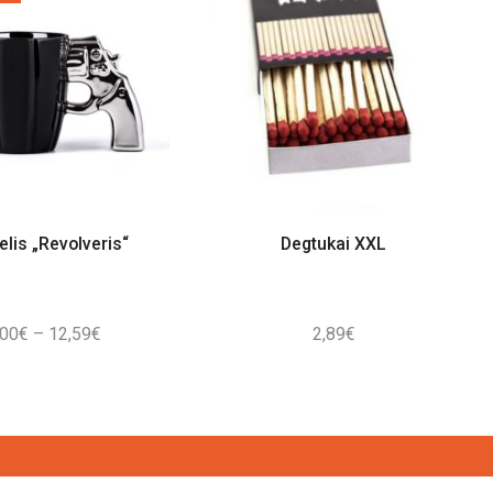
lis „Revolveris“
Degtukai XXL
Price
,00
€
–
12,59
€
2,89
€
range:
7,00€
through
12,59€