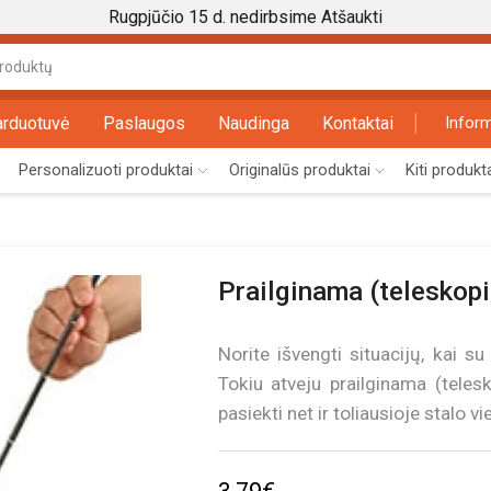
Rugpjūčio 15 d. nedirbsime
Atšaukti
Search
input
arduotuvė
Paslaugos
Naudinga
Kontaktai
Inform
Personalizuoti produktai
Originalūs produktai
Kiti produkt
Prailginama (teleskopi
Norite išvengti situacijų, kai 
Tokiu atveju prailginama (telesk
pasiekti net ir toliausioje stalo 