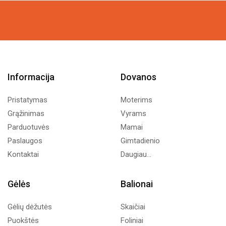
was:
is:
4,59€.
2,50€.
Informacija
Dovanos
Pristatymas
Moterims
Grąžinimas
Vyrams
Parduotuvės
Mamai
Paslaugos
Gimtadienio
Kontaktai
Daugiau...
Gėlės
Balionai
Gėlių dėžutės
Skaičiai
Puokštės
Foliniai