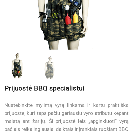
Prijuostė BBQ specialistui
Nustebinkite mylimą vyrą linksma ir kartu praktiška
prijuoste, kuri taps pačiu geriausiu vyro atributu kepant
maistą ant žarijų. Ši prijuostė leis „apginkluoti“ vyrą
pačiais reikalingiausiai daiktais ir įrankiais ruošiant BBQ