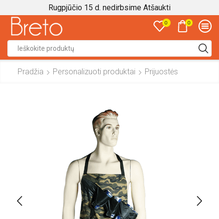
Rugpjūčio 15 d. nedirbsime
Atšaukti
0
0
Search
input
Pradžia
Personalizuoti produktai
Prijuostės