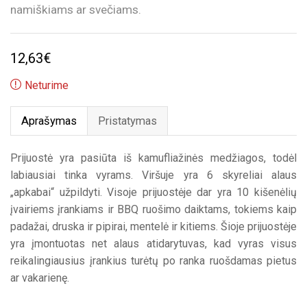
namiškiams ar svečiams.
12,63
€
Neturime
Aprašymas
Pristatymas
Prijuostė yra pasiūta iš kamufliažinės medžiagos, todėl
labiausiai tinka vyrams. Viršuje yra 6 skyreliai alaus
„apkabai“ užpildyti. Visoje prijuostėje dar yra 10 kišenėlių
įvairiems įrankiams ir BBQ ruošimo daiktams, tokiems kaip
padažai, druska ir pipirai, mentelė ir kitiems. Šioje prijuostėje
yra įmontuotas net alaus atidarytuvas, kad vyras visus
reikalingiausius įrankius turėtų po ranka ruošdamas pietus
ar vakarienę.