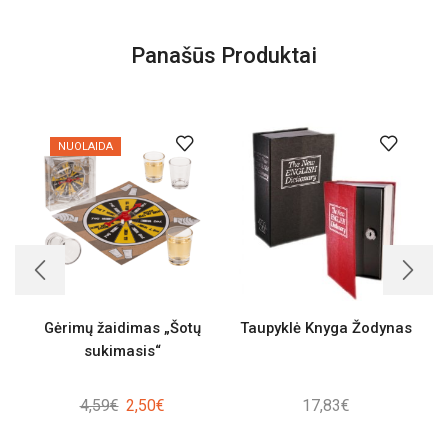
Panašūs Produktai
NUOLAIDA
Gėrimų žaidimas „Šotų
Taupyklė Knyga Žodynas
sukimasis“
Original
Current
4,59
€
2,50
€
17,83
€
price
price