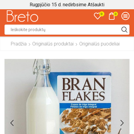
Rugpjūčio 15 d. nedirbsime
Atšaukti
0
0
Search
input
Pradžia
Originalūs produktai
Originalūs puodeliai