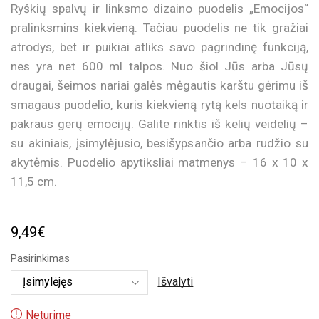
Ryškių spalvų ir linksmo dizaino puodelis „Emocijos“
pralinksmins kiekvieną. Tačiau puodelis ne tik gražiai
atrodys, bet ir puikiai atliks savo pagrindinę funkciją,
nes yra net 600 ml talpos. Nuo šiol Jūs arba Jūsų
draugai, šeimos nariai galės mėgautis karštu gėrimu iš
smagaus puodelio, kuris kiekvieną rytą kels nuotaiką ir
pakraus gerų emocijų. Galite rinktis iš kelių veidelių –
su akiniais, įsimylėjusio, besišypsančio arba rudžio su
akytėmis. Puodelio apytiksliai matmenys – 16 x 10 x
11,5 cm.
9,49
€
Pasirinkimas
Išvalyti
Neturime