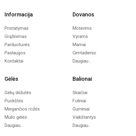
Informacija
Dovanos
Pristatymas
Moterims
Grąžinimas
Vyrams
Parduotuvės
Mamai
Paslaugos
Gimtadienio
Kontaktai
Daugiau...
Gėlės
Balionai
Gėlių dėžutės
Skaičiai
Puokštės
Foliniai
Miegančios rožės
Guminiai
Muilo gėlės
Vaikštantys
Daugiau...
Daugiau...