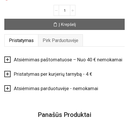
produkto
kiekis:
Puodelis
Į Krepšelį
„Emocijos“
Pristatymas
Pirk Parduotuvėje
Atsiėmimas paštomatuose – Nuo 40 € nemokamai
Pristatymas per kurjerių tarnybą - 4 €
Atsiėmimas parduotuvėje - nemokamai
Panašūs Produktai