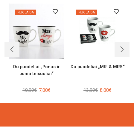
NUOLAIDA
NUOLAIDA
Du puodeliai „Ponas ir
Du puodeliai „MR. & MRS.“
ponia teisuoliai“
Original
Current
Original
Current
10,99
€
7,00
€
13,99
€
8,00
€
price
price
price
price
was:
is:
was:
is:
10,99€.
7,00€.
13,99€.
8,00€.