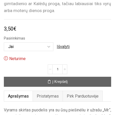
gimtadienio ar Kalėdų proga, tačiau labiausiai tiks vyrų
arba moterų dienos proga.
3,50
€
Pasirinkimas
Išvalyti
Neturime
produkto
kiekis:
Puodelis
Į Krepšelį
Jam
arba
Jai
Aprašymas
Pristatymas
Pirk Parduotuvėje
Vyrams skirtas puodelis yra su ūsų piešinėliu ir užrašu „Mr.“,