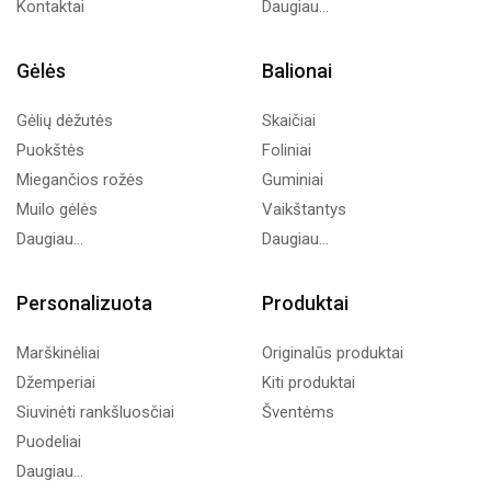
Kontaktai
Daugiau...
Gėlės
Balionai
Gėlių dėžutės
Skaičiai
Puokštės
Foliniai
Miegančios rožės
Guminiai
Muilo gėlės
Vaikštantys
Daugiau...
Daugiau...
Personalizuota
Produktai
Marškinėliai
Originalūs produktai
Džemperiai
Kiti produktai
Siuvinėti rankšluosčiai
Šventėms
Puodeliai
Daugiau...