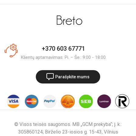
+370 603 67771
Klientų aptarnavimas: Pi. – Še.: 9:00 - 18:00
Parašykite mums
© Visos teisės saugomos. MB „GCM prekyba“; Į. k.:
305860124; Birželio 23-iosios g. 15-43, Vilnius