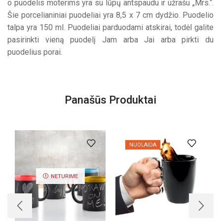
o puodelis moterims yra su lūpų antspaudu ir užrašu „Mrs.“.
Šie porcelianiniai puodeliai yra 8,5 x 7 cm dydžio. Puodelio
talpa yra 150 ml. Puodeliai parduodami atskirai, todėl galite
pasirinkti vieną puodelį Jam arba Jai arba pirkti du
puodelius porai.
Panašūs Produktai
NUOLAIDA
NETURIME