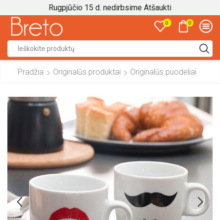
Rugpjūčio 15 d. nedirbsime
Atšaukti
0
0
Search
input
Pradžia
Originalūs produktai
Originalūs puodeliai