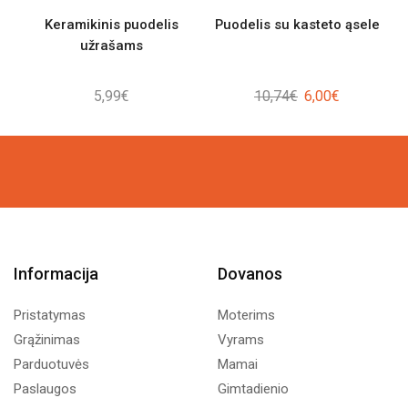
Keramikinis puodelis
Puodelis su kasteto ąsele
užrašams
Original
Current
5,99
€
10,74
€
6,00
€
price
price
was:
is:
10,74€.
6,00€.
Informacija
Dovanos
Pristatymas
Moterims
Grąžinimas
Vyrams
Parduotuvės
Mamai
Paslaugos
Gimtadienio