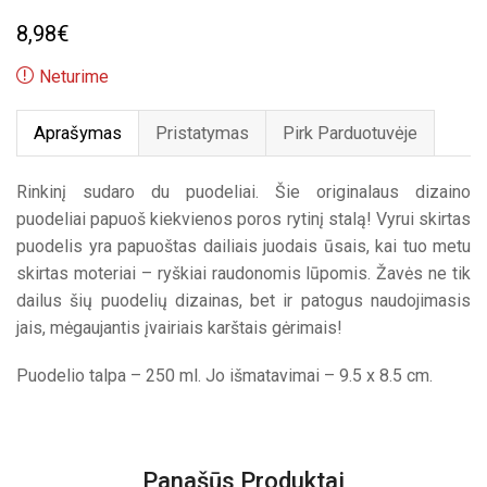
8,98
€
Neturime
Aprašymas
Pristatymas
Pirk Parduotuvėje
Rinkinį sudaro du puodeliai. Šie originalaus dizaino
puodeliai papuoš kiekvienos poros rytinį stalą! Vyrui skirtas
puodelis yra papuoštas dailiais juodais ūsais, kai tuo metu
skirtas moteriai – ryškiai raudonomis lūpomis. Žavės ne tik
dailus šių puodelių dizainas, bet ir patogus naudojimasis
jais, mėgaujantis įvairiais karštais gėrimais!
Puodelio talpa – 250 ml. Jo išmatavimai – 9.5 x 8.5 cm.
Panašūs Produktai