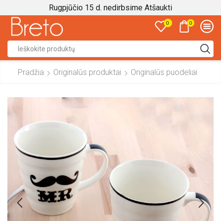
Rugpjūčio 15 d. nedirbsime
Atšaukti
0
0
Search
input
Pradžia
Originalūs produktai
Originalūs puodeliai