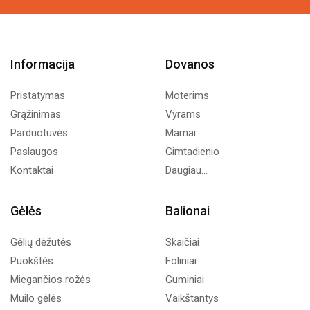
Informacija
Dovanos
Pristatymas
Moterims
Grąžinimas
Vyrams
Parduotuvės
Mamai
Paslaugos
Gimtadienio
Kontaktai
Daugiau...
Gėlės
Balionai
Gėlių dėžutės
Skaičiai
Puokštės
Foliniai
Miegančios rožės
Guminiai
Muilo gėlės
Vaikštantys