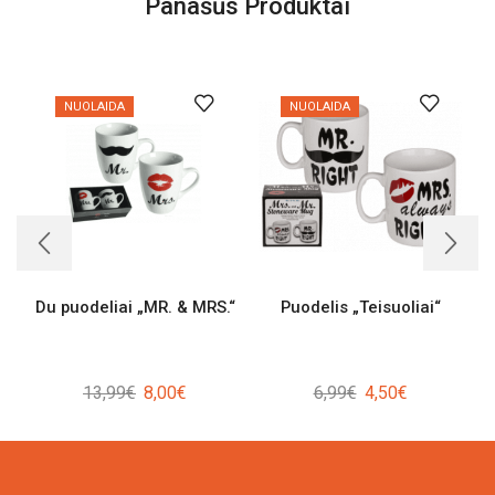
Panašūs Produktai
NUOLAIDA
NUOLAIDA
Du puodeliai „MR. & MRS.“
Puodelis „Teisuoliai“
Original
Current
Original
Current
13,99
€
8,00
€
6,99
€
4,50
€
price
price
price
price
was:
is:
was:
is:
13,99€.
8,00€.
6,99€.
4,50€.