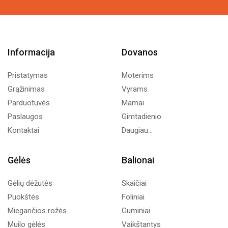
Informacija
Dovanos
Pristatymas
Moterims
Grąžinimas
Vyrams
Parduotuvės
Mamai
Paslaugos
Gimtadienio
Kontaktai
Daugiau...
Gėlės
Balionai
Gėlių dėžutės
Skaičiai
Puokštės
Foliniai
Miegančios rožės
Guminiai
Muilo gėlės
Vaikštantys