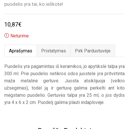
puodelis yra tai, ko ieškote!
10,87
€
Neturime
Aprašymas
Pristatymas
Pirk Parduotuvėje
Puodelis yra pagamintas iš keramikos, jo apytikslė talpa yra
300 ml. Prie puodelio netikros odos juostele yra pritvirtinta
maža metalinė gertuvė. Juosta atsiklijuoja (velkro
užsegimas), todėl ją ir gertuvę galima perkelti ant kito
mėgstamo puodelio. Gertuvės talpa yra 25 ml, o jos dydis
yra 4 x 6 x 2 cm. Puodelį galima plauti indaplovėje.