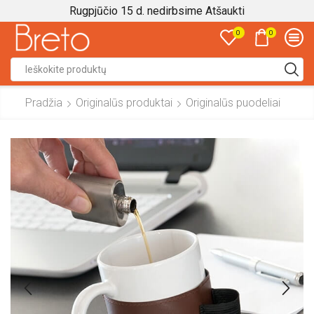
Rugpjūčio 15 d. nedirbsime
Atšaukti
0
0
Search
input
Pradžia
Originalūs produktai
Originalūs puodeliai