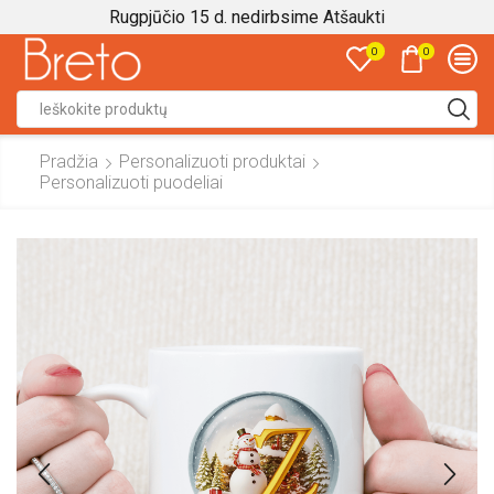
Rugpjūčio 15 d. nedirbsime
Atšaukti
0
0
Search
input
Pradžia
Personalizuoti produktai
Personalizuoti puodeliai