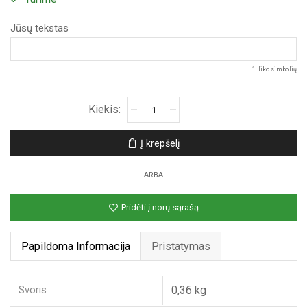
Jūsų tekstas
1
liko simbolių
produkto
kiekis:
Puodelis
Į krepšelį
„Vardo
Raidė
ARBA
Sniego
Rutulyje“
Pridėti į norų sąrašą
Papildoma Informacija
Pristatymas
Svoris
0,36 kg