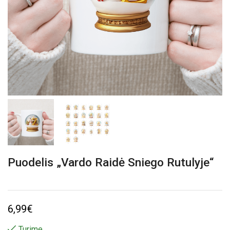
Puodelis „Vardo Raidė Sniego Rutulyje“
6,99
€
Turime