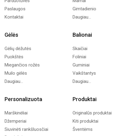
Parduotuvės
Mamai
Paslaugos
Gimtadienio
Kontaktai
Daugiau...
Gėlės
Balionai
Gėlių dėžutės
Skaičiai
Puokštės
Foliniai
Miegančios rožės
Guminiai
Muilo gėlės
Vaikštantys
Daugiau...
Daugiau...
Personalizuota
Produktai
Marškinėliai
Originalūs produktai
Džemperiai
Kiti produktai
Siuvinėti rankšluosčiai
Šventėms