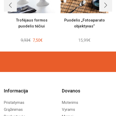
Trofėjaus formos
Puodelis „Fotoaparato
puodelis tėčiui
objektyvas“
Original
Current
9,93
€
7,50
€
15,99
€
price
price
was:
is:
9,93€.
7,50€.
Informacija
Dovanos
Pristatymas
Moterims
Grąžinimas
Vyrams