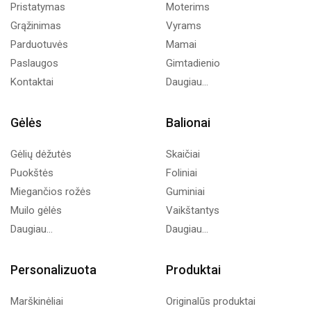
Pristatymas
Moterims
Grąžinimas
Vyrams
Parduotuvės
Mamai
Paslaugos
Gimtadienio
Kontaktai
Daugiau...
Gėlės
Balionai
Gėlių dėžutės
Skaičiai
Puokštės
Foliniai
Miegančios rožės
Guminiai
Muilo gėlės
Vaikštantys
Daugiau...
Daugiau...
Personalizuota
Produktai
Marškinėliai
Originalūs produktai