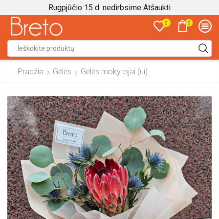
Rugpjūčio 15 d. nedirbsime
Atšaukti
0
0
Search
input
Pradžia
Gėlės
Gėlės mokytojai (ui)