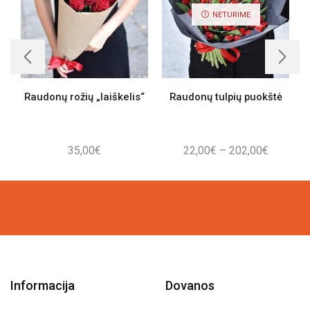
NETURIME
Raudonų rožių „laiškelis“
Raudonų tulpių puokštė
Price
35,00
€
22,00
€
–
202,00
€
range:
22,00€
through
202,00€
Informacija
Dovanos