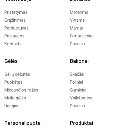
Pristatymas
Moterims
Grąžinimas
Vyrams
Parduotuvės
Mamai
Paslaugos
Gimtadienio
Kontaktai
Daugiau...
Gėlės
Balionai
Gėlių dėžutės
Skaičiai
Puokštės
Foliniai
Miegančios rožės
Guminiai
Muilo gėlės
Vaikštantys
Daugiau...
Daugiau...
Personalizuota
Produktai