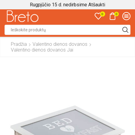
Rugpjūčio 15 d. nedirbsime
Atšaukti
0
0
Search
input
Pradžia
Valentino dienos dovanos
Valentino dienos dovanos Jai