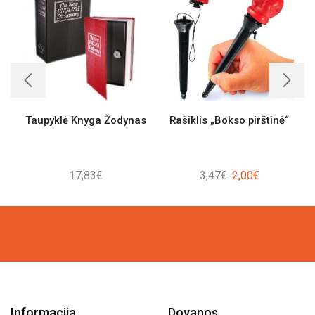
Taupyklė Knyga Žodynas
Rašiklis „Bokso pirštinė“
Original
Current
17,83
€
3,47
€
2,00
€
price
price
was:
is:
3,47€.
2,00€.
Informacija
Dovanos