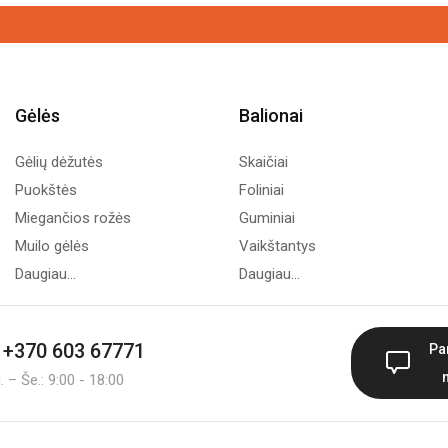
Gėlės
Balionai
Gėlių dėžutės
Skaičiai
Puokštės
Foliniai
Miegančios rožės
Guminiai
Muilo gėlės
Vaikštantys
Daugiau...
Daugiau...
+370 603 67771
Pa
 – Še.: 9:00 - 18:00