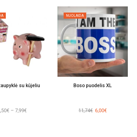
DA
NUOLAIDA
taupyklė su kūjeliu
Boso puodelis XL
Price
Original
Current
,50
€
–
7,99
€
11,74
€
6,00
€
range:
price
price
4,50€
was:
is:
through
11,74€.
6,00€.