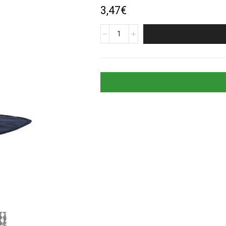
3,47
€
produkto
kiekis:
Raganos
skrybėlė