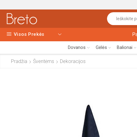
Visos Prekės
P
Dovanos
Gėlės
Balionai
Pradžia
Šventėms
Dekoracijos