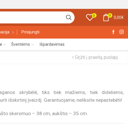
0
0
0,00
€
acija
Prisijungti
ai
Šventėms
Išpardavimas
Grįžti į praeitą puslapį
aganos skrybėlė, tiks tiek mažiems, tiek dideliems,
ti išskirtinį įvaizdį. Garantuojame, neliksite nepastebėti!
ašto skersmuo – 38 cm, aukštis – 35 cm.