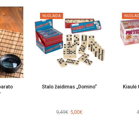
NUOLAIDA
NUOLAI
parato
Stalo žaidimas „Domino“
Kiaulė 
“
Original
Current
9,49
€
5,00
€
4
price
price
was:
is:
9,49€.
5,00€.