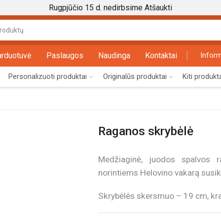
Rugpjūčio 15 d. nedirbsime
Atšaukti
Search
input
arduotuvė
Paslaugos
Naudinga
Kontaktai
Inform
Personalizuoti produktai
Originalūs produktai
Kiti produkt
Raganos skrybėlė
Medžiaginė, juodos spalvos r
norintiems Helovino vakarą susikur
Skrybėlės skersmuo – 19 cm, kr