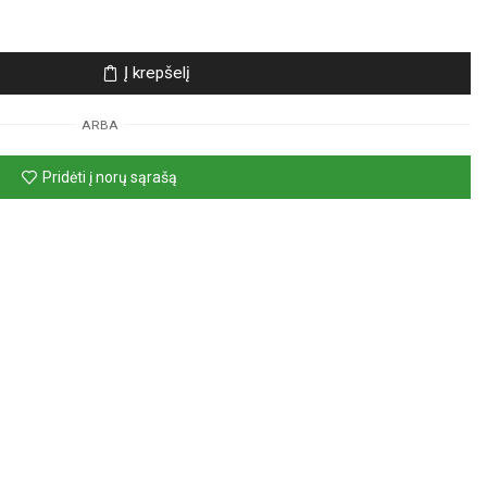
Į krepšelį
ARBA
Pridėti į norų sąrašą