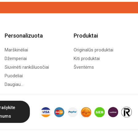
7,99€
Personalizuota
Produktai
Marškinėliai
Originalūs produktai
Džemperiai
Kiti produktai
Siuvinėti rankšluosčiai
Šventėms
Puodeliai
Daugiau...
rašykite
mums