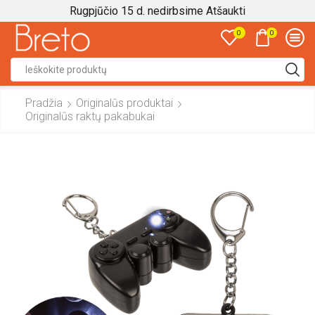
Rugpjūčio 15 d. nedirbsime
Atšaukti
0
0
Search
input
Pradžia
Originalūs produktai
Originalūs raktų pakabukai