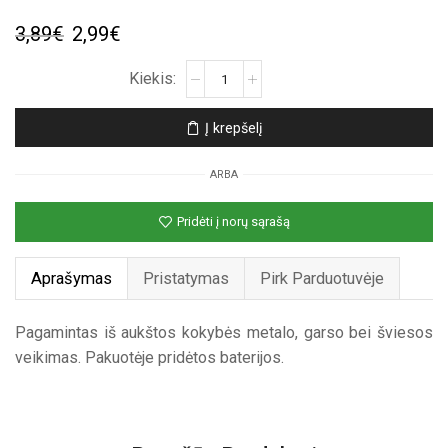
Original
Current
3,89
€
2,99
€
price
price
produkto
kiekis:
was:
is:
Raktų
3,89€.
2,99€.
Į krepšelį
pakabukas
„Žaidimų
ARBA
pultelis“
Pridėti į norų sąrašą
Aprašymas
Pristatymas
Pirk Parduotuvėje
Pagamintas iš aukštos kokybės metalo, garso bei šviesos
veikimas. Pakuotėje pridėtos baterijos.