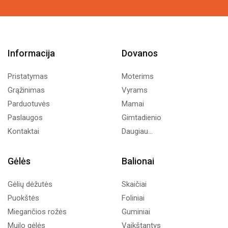
Informacija
Dovanos
Pristatymas
Moterims
Grąžinimas
Vyrams
Parduotuvės
Mamai
Paslaugos
Gimtadienio
Kontaktai
Daugiau...
Gėlės
Balionai
Gėlių dėžutės
Skaičiai
Puokštės
Foliniai
Miegančios rožės
Guminiai
Muilo gėlės
Vaikštantys