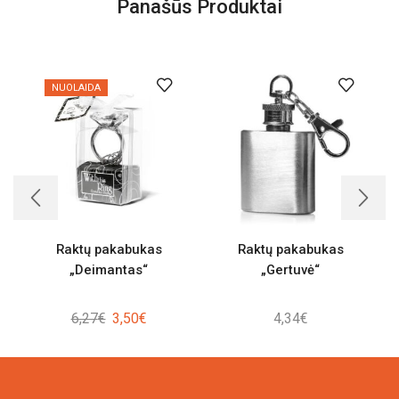
Panašūs Produktai
NUOLAIDA
Raktų pakabukas
Raktų pakabukas
„Deimantas“
„Gertuvė“
Original
Current
6,27
€
3,50
€
4,34
€
price
price
was:
is:
6,27€.
3,50€.