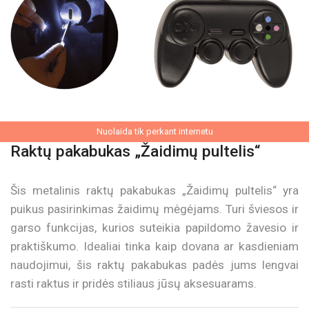
Nuolaida tik perkant internetu
Raktų pakabukas „Žaidimų pultelis“
Šis metalinis raktų pakabukas „Žaidimų pultelis“ yra
puikus pasirinkimas žaidimų mėgėjams. Turi šviesos ir
garso funkcijas, kurios suteikia papildomo žavesio ir
praktiškumo. Idealiai tinka kaip dovana ar kasdieniam
naudojimui, šis raktų pakabukas padės jums lengvai
rasti raktus ir pridės stiliaus jūsų aksesuarams.