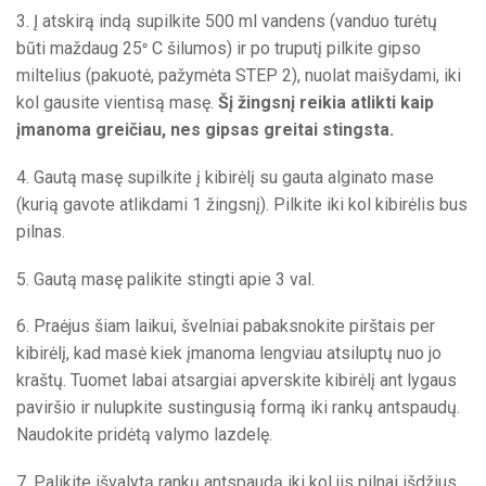
3. Į atskirą indą supilkite 500 ml vandens (vanduo turėtų
būti maždaug 25
C šilumos) ir po truputį pilkite gipso
°
miltelius (pakuotė, pažymėta STEP 2), nuolat maišydami, iki
kol gausite vientisą masę.
Šį žingsnį reikia atlikti kaip
įmanoma greičiau, nes gipsas greitai stingsta.
4. Gautą masę supilkite
į kibirėlį su gauta alginato mase
(kurią gavote atlikdami 1 žingsnį). Pilkite iki kol kibirėlis bus
pilnas.
5. Gautą masę palikite stingti apie 3 val.
6. Praėjus šiam laikui, švelniai pabaksnokite pirštais per
kibirėlį, kad masė kiek įmanoma lengviau atsiluptų nuo jo
kraštų. Tuomet labai atsargiai apverskite kibirėlį ant lygaus
paviršio ir nulupkite sustingusią formą iki rankų antspaudų.
Naudokite pridėtą valymo lazdelę.
7. Palikite išvalytą rankų antspaudą iki kol jis pilnai išdžius.