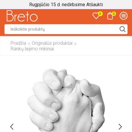
Rugpjūčio 15 d. nedirbsime
Atšaukti
0
0
Search
input
Pradžia
Originalūs produktai
Rankų liejimo rinkiniai