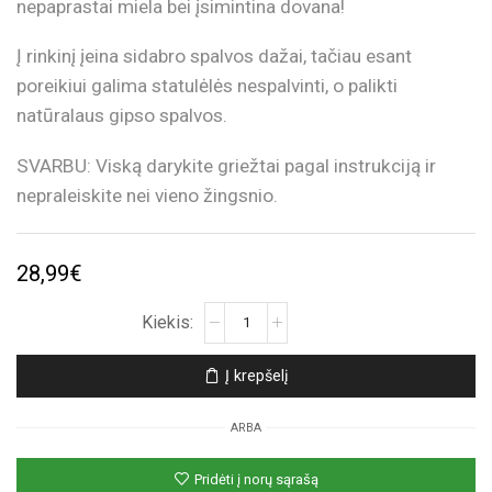
nepaprastai miela bei įsimintina dovana!
Į rinkinį įeina sidabro spalvos dažai, tačiau esant
poreikiui galima statulėlės nespalvinti, o palikti
natūralaus gipso spalvos.
SVARBU: Viską darykite griežtai pagal instrukciją ir
nepraleiskite nei vieno žingsnio.
28,99
€
produkto
kiekis:
Rankų
Į krepšelį
liejimo
rinkinys
ARBA
(Sidabro
spalvos
Pridėti į norų sąrašą
dažai)