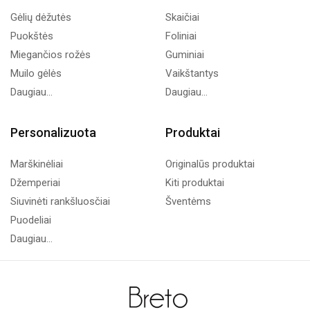
Gėlių dėžutės
Skaičiai
Puokštės
Foliniai
Miegančios rožės
Guminiai
Muilo gėlės
Vaikštantys
Daugiau...
Daugiau...
Personalizuota
Produktai
Marškinėliai
Originalūs produktai
Džemperiai
Kiti produktai
Siuvinėti rankšluosčiai
Šventėms
Puodeliai
Daugiau...