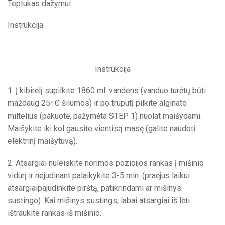
Teptukas dažymui
Instrukcija
Instrukcija
1. Į kibirėlį supilkite 1860 ml. vandens (vanduo turėtų būti
maždaug 25
C šilumos) ir po truputį pilkite alginato
°
miltelius (pakuotė, pažymėta STEP 1) nuolat maišydami.
Maišykite iki kol gausite vientisą masę (galite naudoti
elektrinį maišytuvą).
2. Atsargiai nuleiskite norimos pozicijos rankas į mišinio
vidurį ir nejudinant palaikykite 3-5 min. (praėjus laikui
atsargiaipajudinkite pirštą, patikrindami ar mišinys
sustingo). Kai mišinys sustings, labai atsargiai iš lėti
ištraukite rankas iš mišinio.