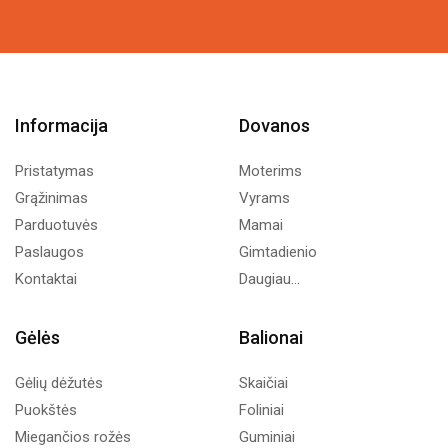
4,37€.
2,50€.
Informacija
Dovanos
Pristatymas
Moterims
Grąžinimas
Vyrams
Parduotuvės
Mamai
Paslaugos
Gimtadienio
Kontaktai
Daugiau...
Gėlės
Balionai
Gėlių dėžutės
Skaičiai
Puokštės
Foliniai
Miegančios rožės
Guminiai