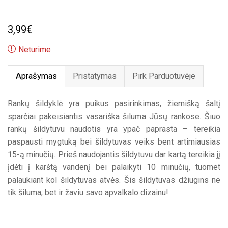
3,99
€
Neturime
Aprašymas
Pristatymas
Pirk Parduotuvėje
Rankų šildyklė yra puikus pasirinkimas, žiemišką šaltį
sparčiai pakeisiantis vasariška šiluma Jūsų rankose. Šiuo
rankų šildytuvu naudotis yra ypač paprasta – tereikia
paspausti mygtuką bei šildytuvas veiks bent artimiausias
15-ą minučių. Prieš naudojantis šildytuvu dar kartą tereikia jį
įdėti į karštą vandenį bei palaikyti 10 minučių, tuomet
palaukiant kol šildytuvas atvės. Šis šildytuvas džiugins ne
tik šiluma, bet ir žaviu savo apvalkalo dizainu!