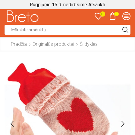
Rugpjūčio 15 d. nedirbsime
Atšaukti
0
0
Search
input
Pradžia
Originalūs produktai
Šildyklės