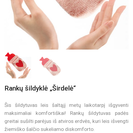
Rankų šildyklė „Širdelė“
Šis šildytuvas leis šaltąjį metų laikotarpį išgyventi
maksimaliai komfortiškai! Rankų šildytuvas padės
greitai sušilti parėjus iš atviros erdvės, kuri leis išvengti
žiemiško šalčio sukeliamo diskomforto.