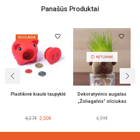
Panašūs Produktai
NUOLAIDA
NETURIME
Plastikinė kiaulė taupyklė
Dekoratyvinis augalas
„Žoliagalvis“ oliziukas
Original
Current
4,37
€
2,50
€
4,99
€
price
price
was:
is: