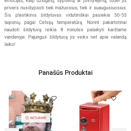
emocijas, kaip džiugesį, šypseną ar įsimylėjimą, todėl jis
privers nusišypsoti tiek mažuosius, tiek ir suaugusiuosius.
Šis plastikinis šildytuvas vidutiniškai pasiekia 50-55
laipsnių pagal Celsijų temperatūrą. Norint pakartotinai
naudoti šildytuvą reikia 8 minutes palaikyti karštame
vandenyje. Pajungus šildytuvą jis veiks net apie valandą
laiko!
Panašūs Produktai
NETURIME