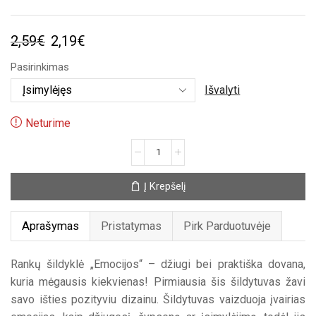
Original
Current
2,59
€
2,19
€
price
price
Pasirinkimas
was:
is:
Išvalyti
2,59€.
2,19€.
Neturime
produkto
kiekis:
Rankų
Į Krepšelį
šildyklė
„Veidukas“
Aprašymas
Pristatymas
Pirk Parduotuvėje
Rankų šildyklė „Emocijos“ – džiugi bei praktiška dovana,
kuria mėgausis kiekvienas! Pirmiausia šis šildytuvas žavi
savo išties pozityviu dizainu. Šildytuvas vaizduoja įvairias