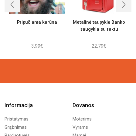
Pripučiama karūna
Metalinė taupyklė Banko
saugykla su raktu
3,99
€
22,79
€
Informacija
Dovanos
Pristatymas
Moterims
Grąžinimas
Vyrams
Parduotuvės
Mamai