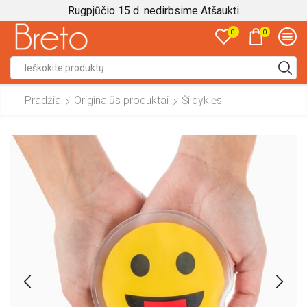
Rugpjūčio 15 d. nedirbsime
Atšaukti
0
0
Search
input
Pradžia
Originalūs produktai
Šildyklės