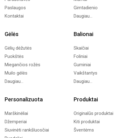
Paslaugos
Gimtadienio
Kontaktai
Daugiau...
Gėlės
Balionai
Gėlių dėžutės
Skaičiai
Puokštės
Foliniai
Miegančios rožės
Guminiai
Muilo gėlės
Vaikštantys
Daugiau...
Daugiau...
Personalizuota
Produktai
Marškinėliai
Originalūs produktai
Džemperiai
Kiti produktai
Siuvinėti rankšluosčiai
Šventėms