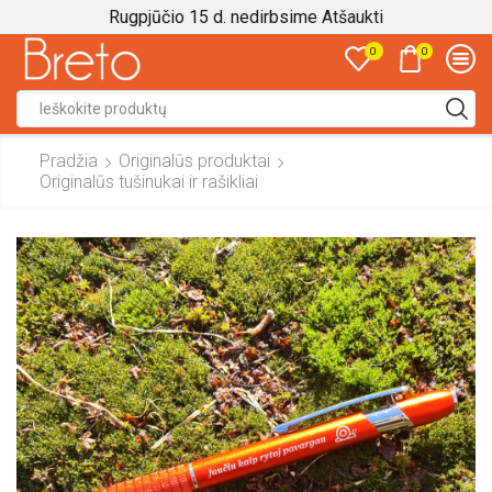
Rugpjūčio 15 d. nedirbsime
Atšaukti
0
0
Search
input
Pradžia
Originalūs produktai
Originalūs tušinukai ir rašikliai