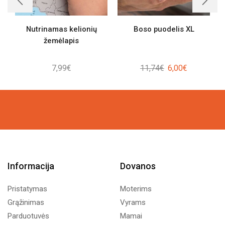
Nutrinamas kelionių
Boso puodelis XL
žemėlapis
Original
Current
7,99
€
11,74
€
6,00
€
price
price
was:
is:
11,74€.
6,00€.
Informacija
Dovanos
Pristatymas
Moterims
Grąžinimas
Vyrams
Parduotuvės
Mamai