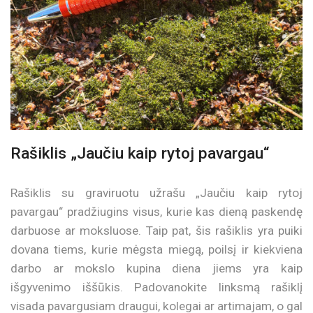
Rašiklis „Jaučiu kaip rytoj pavargau“
Rašiklis su graviruotu užrašu „Jaučiu kaip rytoj
pavargau“ pradžiugins visus, kurie kas dieną paskendę
darbuose ar moksluose. Taip pat, šis rašiklis yra puiki
dovana tiems, kurie mėgsta miegą, poilsį ir kiekviena
darbo ar mokslo kupina diena jiems yra kaip
išgyvenimo iššūkis. Padovanokite linksmą rašiklį
visada pavargusiam draugui, kolegai ar artimajam, o gal