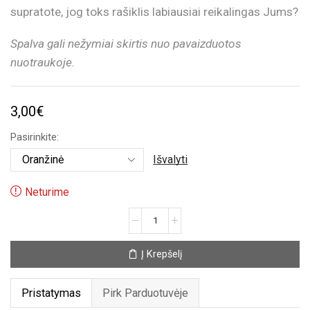
supratote, jog toks rašiklis labiausiai reikalingas Jums?
Spalva gali nežymiai skirtis nuo pavaizduotos
nuotraukoje.
3,00
€
Pasirinkite:
Išvalyti
Neturime
produkto
kiekis:
Rašiklis
Į Krepšelį
„Jaučiu
kaip
rytoj
Pristatymas
Pirk Parduotuvėje
pavargau“