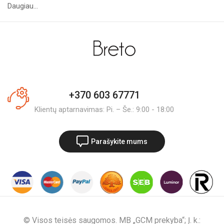
Daugiau...
+370 603 67771
Klientų aptarnavimas: Pi. – Še.: 9:00 - 18:00
Parašykite mums
© Visos teisės saugomos. MB „GCM prekyba“; Į. k.: