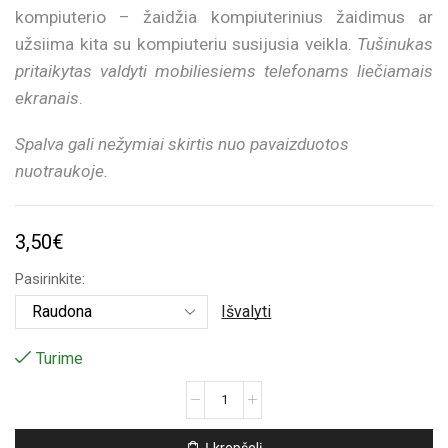
kompiuterio – žaidžia kompiuterinius žaidimus ar
užsiima kita su kompiuteriu susijusia veikla.
Tušinukas
pritaikytas valdyti mobiliesiems telefonams liečiamais
ekranais
.
Spalva gali nežymiai skirtis nuo pavaizduotos
nuotraukoje.
3,50
€
Pasirinkite:
Išvalyti
Turime
produkto
kiekis:
Rašiklis