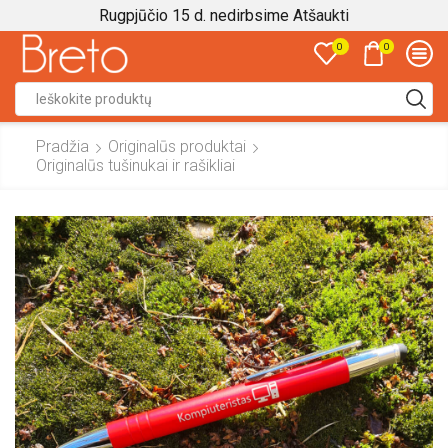
Rugpjūčio 15 d. nedirbsime
Atšaukti
0
0
Search
input
Pradžia
Originalūs produktai
Originalūs tušinukai ir rašikliai