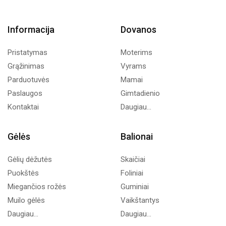
Informacija
Dovanos
Pristatymas
Moterims
Grąžinimas
Vyrams
Parduotuvės
Mamai
Paslaugos
Gimtadienio
Kontaktai
Daugiau...
Gėlės
Balionai
Gėlių dėžutės
Skaičiai
Puokštės
Foliniai
Miegančios rožės
Guminiai
Muilo gėlės
Vaikštantys
Daugiau...
Daugiau...