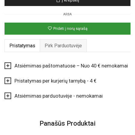
Į krepšelį
„Kompiuteristas“
ARBA
Pridėti į norų sąrašą
Pristatymas
Pirk Parduotuvėje
Atsiėmimas paštomatuose – Nuo 40 € nemokamai
Pristatymas per kurjerių tarnybą - 4 €
Atsiėmimas parduotuvėje - nemokamai
Panašūs Produktai