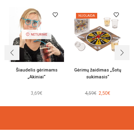
NUOLAIDA
NETURIME
Šiaudelis gėrimams
Gėrimų žaidimas „Šotų
„Akiniai“
sukimasis“
Original
Current
3,69
€
4,59
€
2,50
€
price
price
was:
is:
4,59€.
2,50€.