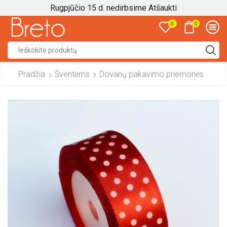
Rugpjūčio 15 d. nedirbsime
Atšaukti
0
0
Search
input
Pradžia
Šventėms
Dovanų pakavimo priemonės