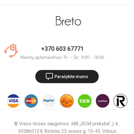
+370 603 67771
Klientų aptarnavimas: Pi. – Še.: 9:00 - 18:00
Parašykite mums
© Visos teisės saugomos. MB „GCM prekyba“; Į. k.:
305860124; Birželio 23-iosios g. 15-43, Vilnius