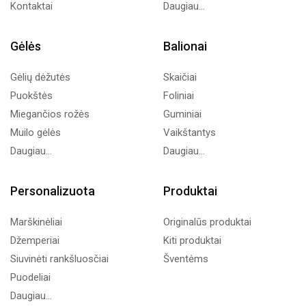
Kontaktai
Daugiau...
Gėlės
Balionai
Gėlių dėžutės
Skaičiai
Puokštės
Foliniai
Miegančios rožės
Guminiai
Muilo gėlės
Vaikštantys
Daugiau...
Daugiau...
Personalizuota
Produktai
Marškinėliai
Originalūs produktai
Džemperiai
Kiti produktai
Siuvinėti rankšluosčiai
Šventėms
Puodeliai
Daugiau...