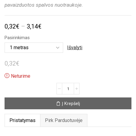
pavaizduotos spalvos nuotraukoje.
Price
0,32
€
–
3,14
€
range:
Pasirinkimas
0,32€
Išvalyti
through
0,32
€
3,14€
Neturime
produkto
kiekis:
Raudona
Į Krepšelį
satino
taškuota
juostelė
Pristatymas
Pirk Parduotuvėje
(25mm)