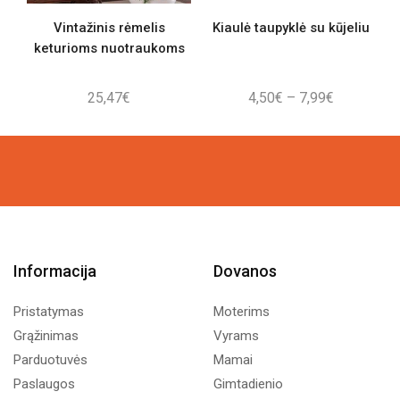
Vintažinis rėmelis
Kiaulė taupyklė su kūjeliu
keturioms nuotraukoms
Price
25,47
€
4,50
€
–
7,99
€
range:
4,50€
through
7,99€
Informacija
Dovanos
Pristatymas
Moterims
Grąžinimas
Vyrams
Parduotuvės
Mamai
Paslaugos
Gimtadienio