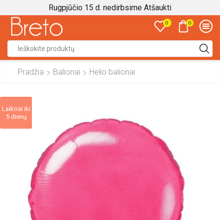
Rugpjūčio 15 d. nedirbsime
Atšaukti
0
0
Search
input
Pradžia
Balionai
Helio balionai
Laikosi iki
5 dienų