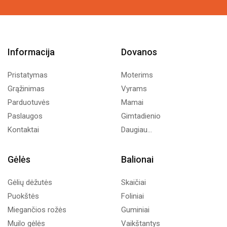
Informacija
Dovanos
Pristatymas
Moterims
Grąžinimas
Vyrams
Parduotuvės
Mamai
Paslaugos
Gimtadienio
Kontaktai
Daugiau...
Gėlės
Balionai
Gėlių dėžutės
Skaičiai
Puokštės
Foliniai
Miegančios rožės
Guminiai
Muilo gėlės
Vaikštantys