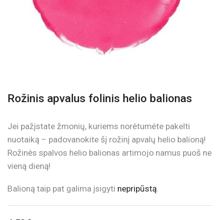
Rožinis apvalus folinis helio balionas
Jei pažįstate žmonių, kuriems norėtumėte pakelti
nuotaiką – padovanokite šį rožinį apvalų helio balioną!
Rožinės spalvos helio balionas artimojo namus puoš ne
vieną dieną!
Balioną taip pat galima įsigyti
nepripūstą
.