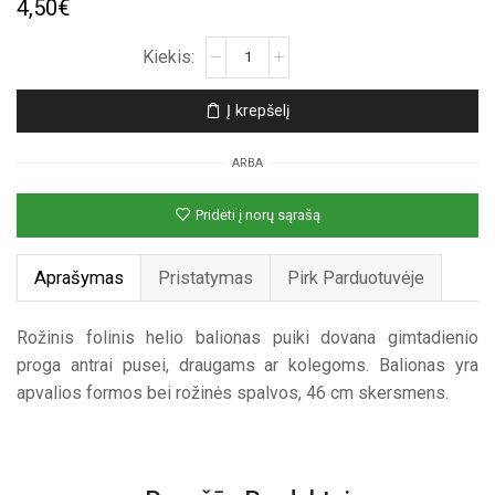
4,50
€
produkto
kiekis:
Rožinis
Į krepšelį
apvalus
folinis
ARBA
helio
balionas
Pridėti į norų sąrašą
Aprašymas
Pristatymas
Pirk Parduotuvėje
Rožinis folinis helio balionas puiki dovana gimtadienio
proga antrai pusei, draugams ar kolegoms. Balionas yra
apvalios formos bei rožinės spalvos, 46 cm skersmens.