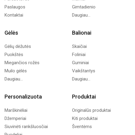
Paslaugos
Gimtadienio
Kontaktai
Daugiau...
Gėlės
Balionai
Gėlių dėžutės
Skaičiai
Puokštės
Foliniai
Miegančios rožės
Guminiai
Muilo gėlės
Vaikštantys
Daugiau...
Daugiau...
Personalizuota
Produktai
Marškinėliai
Originalūs produktai
Džemperiai
Kiti produktai
Siuvinėti rankšluosčiai
Šventėms
Puodeliai