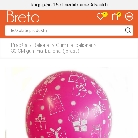
Rugpjūčio 15 d. nedirbsime
Atšaukti
0
0
Search
input
Pradžia
Balionai
Guminiai balionai
30 CM guminiai balionai (įprasti)