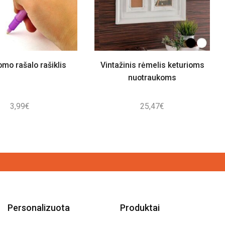
mo rašalo rašiklis
Vintažinis rėmelis keturioms
nuotraukoms
3,99
€
25,47
€
Personalizuota
Produktai