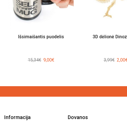
Išsimaišantis puodelis
3D dėlionė Dino
Original
Current
Origin
15,34
€
9,00
€
3,99
€
2,00
price
price
price
was:
is:
was:
15,34€.
9,00€.
3,99€
Informacija
Dovanos