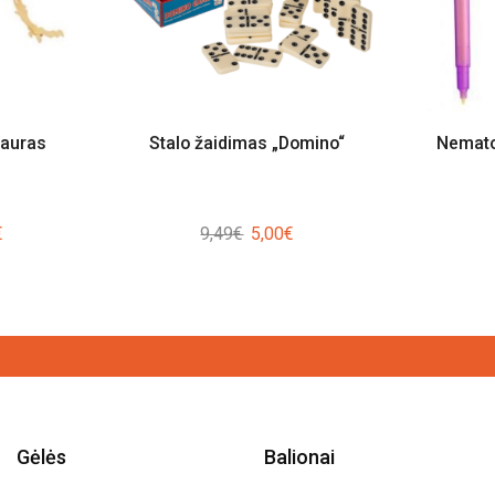
zauras
Stalo žaidimas „Domino“
Nemato
al
Current
Original
Current
€
9,49
€
5,00
€
price
price
price
is:
was:
is:
.
2,00€.
9,49€.
5,00€.
Gėlės
Balionai