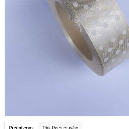
Pristatymas
Pirk Parduotuvėje