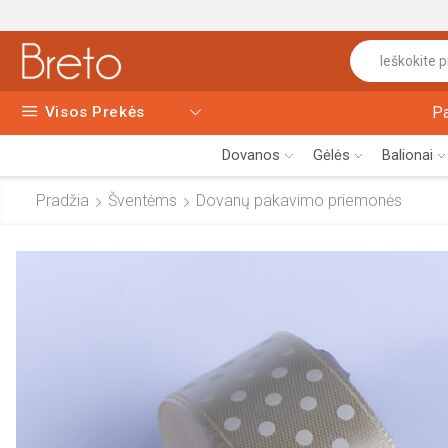
Visos Prekės
P
Dovanos
Gėlės
Balionai
Pradžia
Šventėms
Dovanų pakavimo priemonės