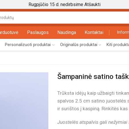
Rugpjūčio 15 d. nedirbsime
Atšaukti
Search
input
arduotuvė
Paslaugos
Naudinga
Kontaktai
Inform
Personalizuoti produktai
Originalūs produktai
Kiti produkt
Šampaninė satino tašk
Trūksta idėjų kaip užbaigti tink
spalvos 2.5 cm satino juostelės s
ir surištos į kaspiną. Rinkitės kas
Juostelės atspalvis gali nežymiai