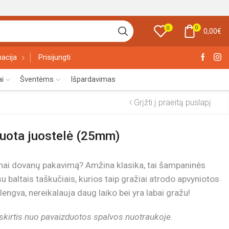
0
0
0,00
€
acija
Prisijungti
ai
Šventėms
Išpardavimas
Grįžti į praeitą puslapį
uota juostelė (25mm)
amai dovanų pakavimą? Amžina klasika, tai šampaninės
u baltais taškučiais, kurios taip gražiai atrodo apvyniotos
 lengva, nereikalauja daug laiko bei yra labai gražu!
 skirtis nuo pavaizduotos spalvos nuotraukoje.