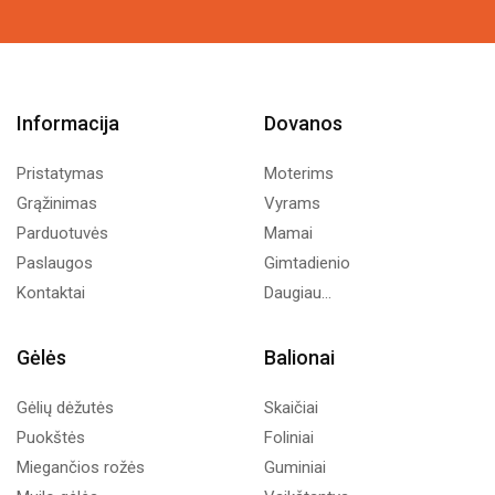
Informacija
Dovanos
Pristatymas
Moterims
Grąžinimas
Vyrams
Parduotuvės
Mamai
Paslaugos
Gimtadienio
Kontaktai
Daugiau...
Gėlės
Balionai
Gėlių dėžutės
Skaičiai
Puokštės
Foliniai
Miegančios rožės
Guminiai