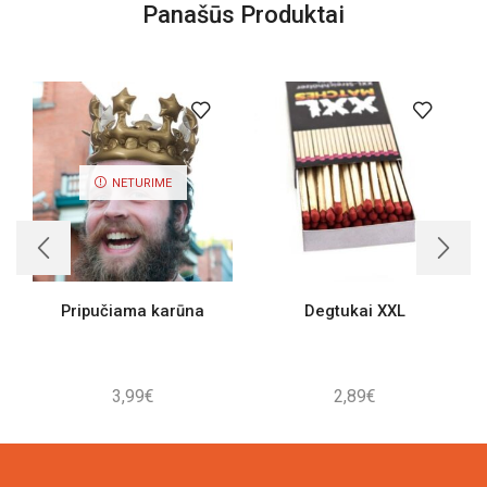
Panašūs Produktai
NETURIME
Pripučiama karūna
Degtukai XXL
3,99
€
2,89
€