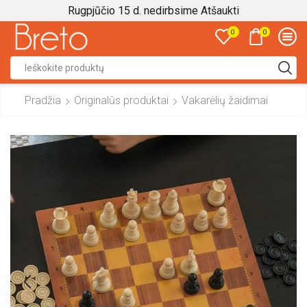
Rugpjūčio 15 d. nedirbsime
Atšaukti
0
0
Search
input
Pradžia
Originalūs produktai
Vakarėlių žaidimai