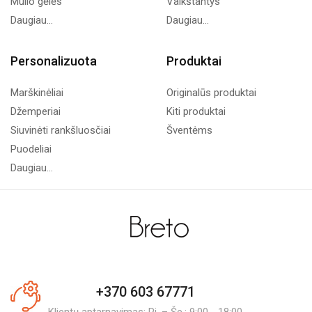
Muilo gėlės
Vaikštantys
Daugiau...
Daugiau...
Personalizuota
Produktai
Marškinėliai
Originalūs produktai
Džemperiai
Kiti produktai
Siuvinėti rankšluosčiai
Šventėms
Puodeliai
Daugiau...
+370 603 67771
Klientų aptarnavimas: Pi. – Še.: 9:00 - 18:00