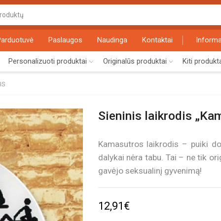
Search
input
Parduotuvė
Paslaugos
Naudinga
Kontaktai
Informa
Personalizuoti produktai
Originalūs produktai
Kiti produkt
ms
Sieninis laikrodis „Ka
Kamasutros laikrodis – puiki d
dalykai nėra tabu. Tai – ne tik ori
gavėjo seksualinį gyvenimą!
12,91
€