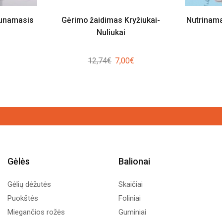
aunamasis
Gėrimo žaidimas Kryžiukai-
Nutrinama
Nuliukai
Original
Current
12,74
€
7,00
€
price
price
was:
is:
12,74€.
7,00€.
Gėlės
Balionai
Gėlių dėžutės
Skaičiai
Puokštės
Foliniai
Miegančios rožės
Guminiai