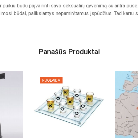
ir puikiu būdu paįvairinti savo seksualinį gyvenimą su antra pus
ylėjimosi būdai, paliksiantys nepamirštamus įspūdžius. Tad kart
Panašūs Produktai
NUOLAIDA