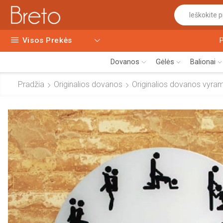
Visos Prekės
Dovanos
Gėlės
Balionai
Pradžia
Originalios dovanos
Originalios dovanos vyra