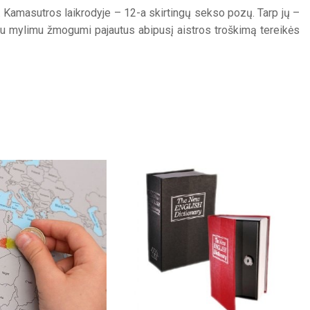
e. Kamasutros laikrodyje – 12-a skirtingų sekso pozų. Tarp jų –
u su mylimu žmogumi pajautus abipusį aistros troškimą tereikės