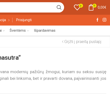
0
0
0,00
€
cija
Prisijungti
ai
Šventėms
Išpardavimas
Grįžti į praeitą puslapį
masutra“
ovana modernių pažiūrų žmogui, kuriam su seksu susiję
ginali bei linksma, bet ir pravarti dovana, paįvairinsianti jos