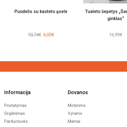
Puodelis su kasteto ąsele
Tualeto šepetys „Š
ginklas“
Original
Current
10,74
€
6,00
€
16,99
€
price
price
was:
is:
10,74€.
6,00€.
Informacija
Dovanos
Pristatymas
Moterims
Grąžinimas
Vyrams
Parduotuvės
Mamai