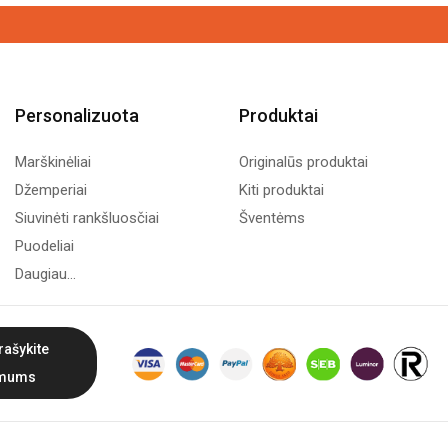
Personalizuota
Produktai
Marškinėliai
Originalūs produktai
Džemperiai
Kiti produktai
Siuvinėti rankšluosčiai
Šventėms
Puodeliai
Daugiau...
rašykite
mums