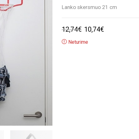
Lanko skersmuo 21 cm
Original
Current
12,74
€
10,74
€
price
price
Neturime
was:
is:
12,74€.
10,74€.