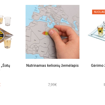
NUOLAI
 „Šotų
Nutrinamas kelionių žemėlapis
Gėrimo 
“
al
Current
€
7,99
€
price
is:
.
2,50€.