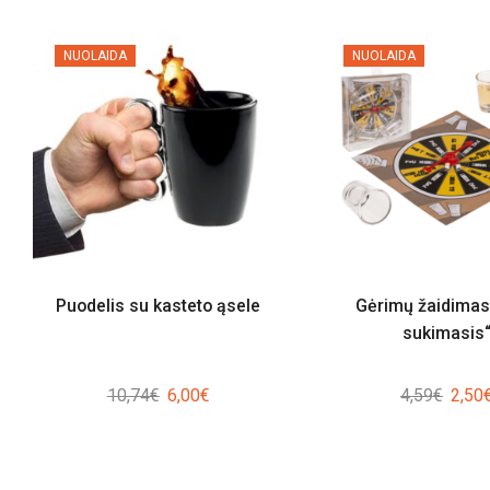
NUOLAIDA
NUOLAIDA
Puodelis su kasteto ąsele
Gėrimų žaidimas
sukimasis
Original
Current
Origin
10,74
€
6,00
€
4,59
€
2,50
price
price
price
was:
is:
was:
10,74€.
6,00€.
4,59€