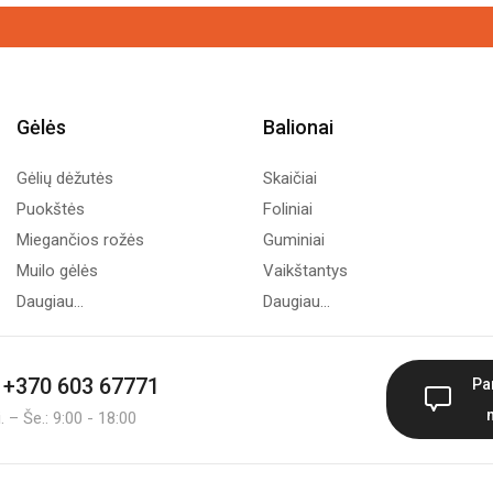
Gėlės
Balionai
Gėlių dėžutės
Skaičiai
Puokštės
Foliniai
Miegančios rožės
Guminiai
Muilo gėlės
Vaikštantys
Daugiau...
Daugiau...
+370 603 67771
Pa
 – Še.: 9:00 - 18:00