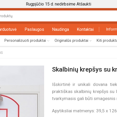
Rugpjūčio 15 d. nedirbsime
Atšaukti
Search
input
arduotuvė
Paslaugos
Naudinga
Kontaktai
Inform
Personalizuoti produktai
Originalūs produktai
Kiti produkt
ms
Skalbinių krepšys su k
Išskirtinė ir unikali dovana t
praktiškas skalbinių krepšys su l
tvarkymasis gali būti smagesnis ne
Apytiksliai matmenys: 39,5 x 12