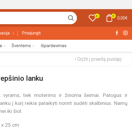
0
0
0,00
€
acija
Prisijungti
ai
Šventėms
Išpardavimas
Grįžti į praeitą puslapį
repšinio lanku
iek vyrams, tiek moterims ir žinoma šeimai. Patogus ir
anku į kurį reikia pataikyti norint sudėti skalbinius. Namų
i iki šiol.
6 x 25 cm