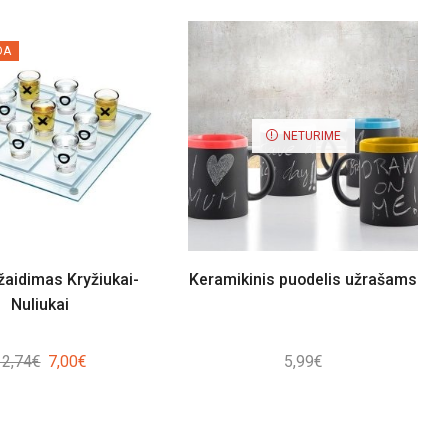
DA
NETURIME
žaidimas Kryžiukai-
Keramikinis puodelis užrašams
Nuliukai
Original
Current
12,74
€
7,00
€
5,99
€
price
price
was:
is:
12,74€.
7,00€.