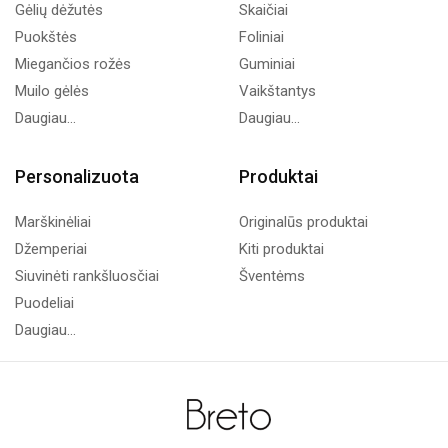
Gėlių dėžutės
Skaičiai
Puokštės
Foliniai
Miegančios rožės
Guminiai
Muilo gėlės
Vaikštantys
Daugiau...
Daugiau...
Personalizuota
Produktai
Marškinėliai
Originalūs produktai
Džemperiai
Kiti produktai
Siuvinėti rankšluosčiai
Šventėms
Puodeliai
Daugiau...