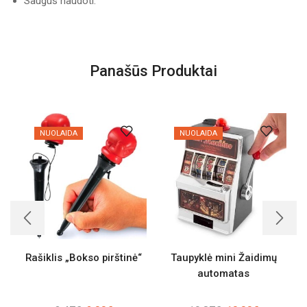
Saugus naudoti.
Panašūs Produktai
NUOLAIDA
NUOLAIDA
Rašiklis „Bokso pirštinė“
Taupyklė mini Žaidimų
automatas