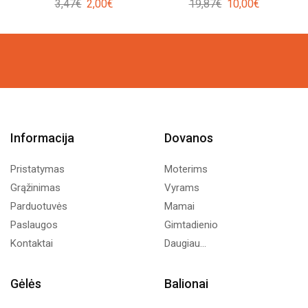
Original
Current
Original
Current
3,47
€
2,00
€
19,87
€
10,00
€
price
price
price
price
was:
is:
was:
is:
3,47€.
2,00€.
19,87€.
10,00€.
Informacija
Dovanos
Pristatymas
Moterims
Grąžinimas
Vyrams
Parduotuvės
Mamai
Paslaugos
Gimtadienio
Kontaktai
Daugiau...
Gėlės
Balionai