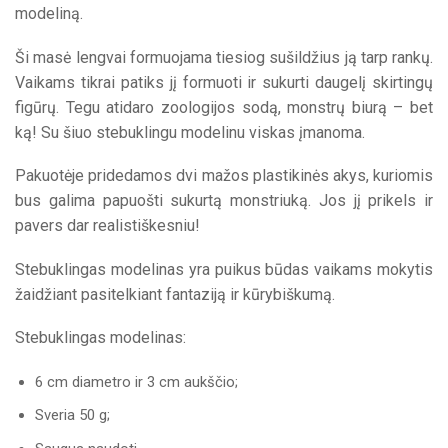
modeliną.
Ši masė lengvai formuojama tiesiog sušildžius ją tarp rankų.
Vaikams tikrai patiks jį formuoti ir sukurti daugelį skirtingų
figūrų. Tegu atidaro zoologijos sodą, monstrų biurą – bet
ką! Su šiuo stebuklingu modelinu viskas įmanoma.
Pakuotėje pridedamos dvi mažos plastikinės akys, kuriomis
bus galima papuošti sukurtą monstriuką. Jos jį prikels ir
pavers dar realistiškesniu!
Stebuklingas modelinas yra puikus būdas vaikams mokytis
žaidžiant pasitelkiant fantaziją ir kūrybiškumą.
Stebuklingas modelinas:
6 cm diametro ir 3 cm aukščio;
Sveria 50 g;