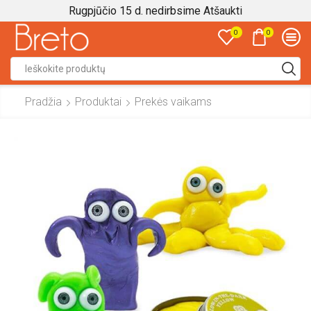
Rugpjūčio 15 d. nedirbsime
Atšaukti
0
0
Search
input
Pradžia
Produktai
Prekės vaikams