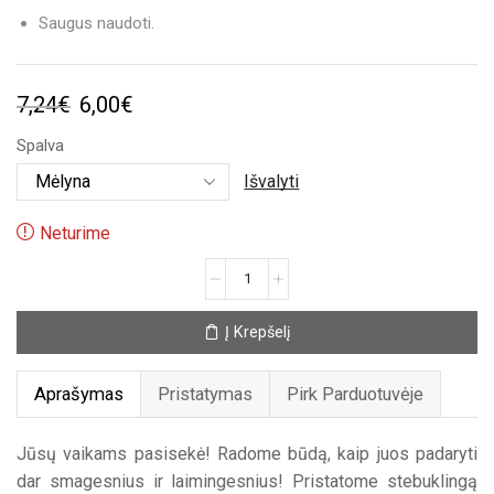
Saugus naudoti.
Original
Current
7,24
€
6,00
€
price
price
Spalva
was:
is:
Išvalyti
7,24€.
6,00€.
Neturime
produkto
kiekis:
Stebuklingas
Į Krepšelį
modelinas
Aprašymas
Pristatymas
Pirk Parduotuvėje
Jūsų vaikams pasisekė! Radome būdą, kaip juos padaryti
dar smagesnius ir laimingesnius! Pristatome stebuklingą