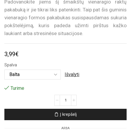
Padovanokite jiems šį šmaikštų vienaragio raktų
pakabuką ir jie tikrai liks patenkinti. Taip pat šis guminis
vienaragio formos pakabukas susispausdamas sukuria
pokštelėjimą, kuris padeda užimti pirštus kažko
laukiant arba stresinėse situacijose.
3,99
€
Spalva
Išvalyti
Turime
produkto
kiekis:
Suspaudžiamas
Į krepšelį
raktų
pakabukas
ARBA
„Vienaragis“