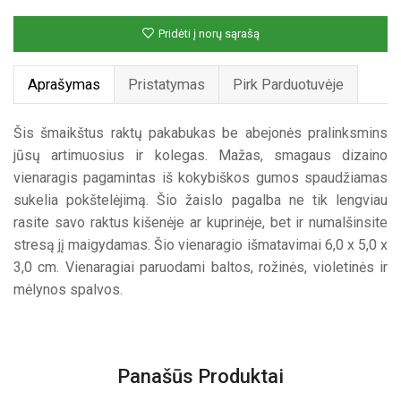
Pridėti į norų sąrašą
Aprašymas
Pristatymas
Pirk Parduotuvėje
Šis šmaikštus raktų pakabukas be abejonės pralinksmins
jūsų artimuosius ir kolegas. Mažas, smagaus dizaino
vienaragis pagamintas iš kokybiškos gumos spaudžiamas
sukelia pokštelėjimą. Šio žaislo pagalba ne tik lengviau
rasite savo raktus kišenėje ar kuprinėje, bet ir numalšinsite
stresą jį maigydamas. Šio vienaragio išmatavimai 6,0 x 5,0 x
3,0 cm. Vienaragiai paruodami baltos, rožinės, violetinės ir
mėlynos spalvos.
Panašūs Produktai