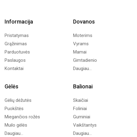
Informacija
Dovanos
Pristatymas
Moterims
Grąžinimas
Vyrams
Parduotuvės
Mamai
Paslaugos
Gimtadienio
Kontaktai
Daugiau...
Gėlės
Balionai
Gėlių dėžutės
Skaičiai
Puokštės
Foliniai
Miegančios rožės
Guminiai
Muilo gėlės
Vaikštantys
Daugiau...
Daugiau...