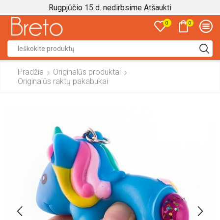
Rugpjūčio 15 d. nedirbsime
Atšaukti
0
0
Search
input
Pradžia
Originalūs produktai
Originalūs raktų pakabukai