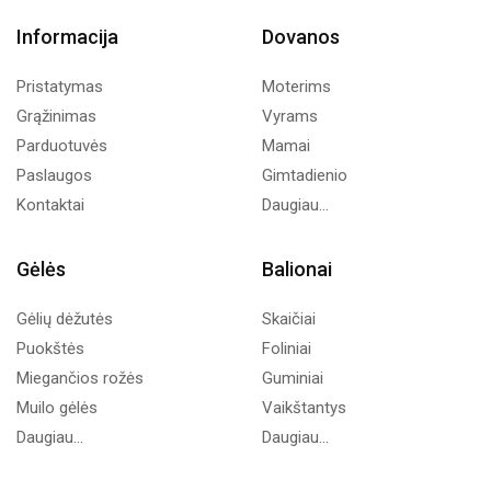
Informacija
Dovanos
Pristatymas
Moterims
Grąžinimas
Vyrams
Parduotuvės
Mamai
Paslaugos
Gimtadienio
Kontaktai
Daugiau...
Gėlės
Balionai
Gėlių dėžutės
Skaičiai
Puokštės
Foliniai
Miegančios rožės
Guminiai
Muilo gėlės
Vaikštantys
Daugiau...
Daugiau...