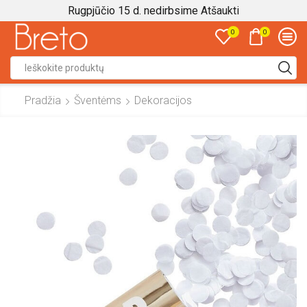
Rugpjūčio 15 d. nedirbsime
Atšaukti
0
0
Search
input
Pradžia
Šventėms
Dekoracijos