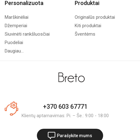
Personalizuota
Produktai
Marškinėliai
Originalūs produktai
Džemperiai
Kiti produktai
Siuvinėti rankšluosčiai
Šventėms
Puodeliai
Daugiau...
+370 603 67771
Klientų aptarnavimas: Pi. – Še.: 9:00 - 18:00
Parašykite mums