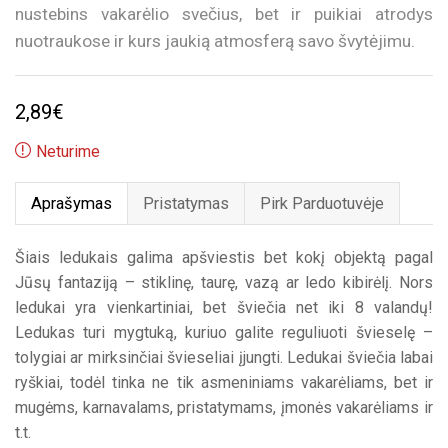
nustebins vakarėlio svečius, bet ir puikiai atrodys
nuotraukose ir kurs jaukią atmosferą savo švytėjimu.
2,89
€
Neturime
Aprašymas
Pristatymas
Pirk Parduotuvėje
Šiais ledukais galima apšviestis bet kokį objektą pagal
Jūsų fantaziją – stiklinę, taurę, vazą ar ledo kibirėlį. Nors
ledukai yra vienkartiniai, bet šviečia net iki 8 valandų!
Ledukas turi mygtuką, kuriuo galite reguliuoti švieselę –
tolygiai ar mirksinčiai švieseliai įjungti. Ledukai šviečia labai
ryškiai, todėl tinka ne tik asmeniniams vakarėliams, bet ir
mugėms, karnavalams, pristatymams, įmonės vakarėliams ir
t.t.