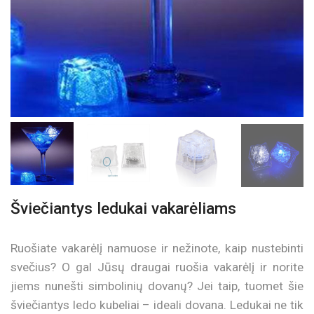
Šviečiantys ledukai vakarėliams
Ruošiate vakarėlį namuose ir nežinote, kaip nustebinti
svečius? O gal Jūsų draugai ruošia vakarėlį ir norite
jiems nunešti simbolinių dovanų? Jei taip, tuomet šie
šviečiantys ledo kubeliai – ideali dovana. Ledukai ne tik