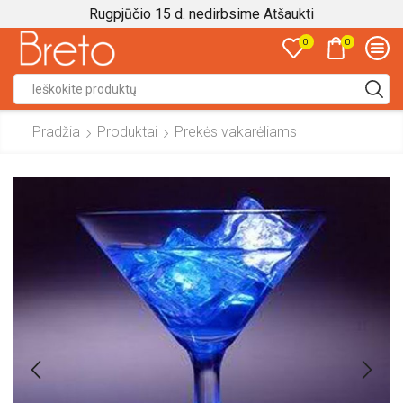
Rugpjūčio 15 d. nedirbsime
Atšaukti
0
0
Search
input
Pradžia
Produktai
Prekės vakarėliams