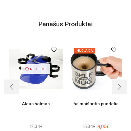
Panašūs Produktai
NUOLAIDA
NETURIME
Alaus šalmas
Išsimaišantis puodelis
Original
Current
12,34
€
15,34
€
9,00
€