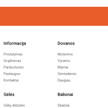
price
price
was:
is:
15,34€.
9,00€.
Informacija
Dovanos
Pristatymas
Moterims
Grąžinimas
Vyrams
Parduotuvės
Mamai
Paslaugos
Gimtadienio
Kontaktai
Daugiau...
Gėlės
Balionai
Gėlių dėžutės
Skaičiai