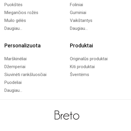
Puokštės
Foliniai
Miegančios rožės
Guminiai
Muilo gėlės
Vaikštantys
Daugiau...
Daugiau...
Personalizuota
Produktai
Marškinėliai
Originalūs produktai
Džemperiai
Kiti produktai
Siuvinėti rankšluosčiai
Šventėms
Puodeliai
Daugiau...